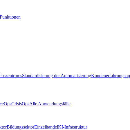
-Funktionen
iebszentrums
Standardisierung der Automatisierung
Kundenerfahrungsop
ceOps
CrisisOps
Alle Anwendungsfälle
ktor
Bildungssektor
Einzelhandel
KI-Infrastruktur