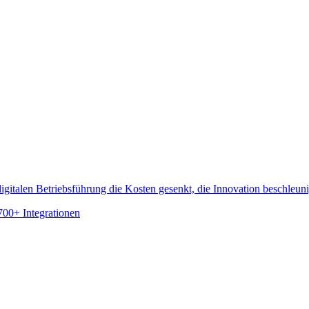
gitalen Betriebsführung die Kosten gesenkt, die Innovation beschleun
700+ Integrationen