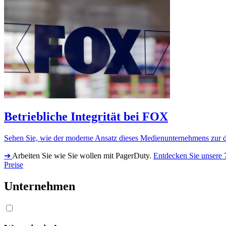
Betriebliche Integrität bei FOX
Sehen Sie, wie der moderne Ansatz dieses Medienunternehmens zur di
➔
Arbeiten Sie wie Sie wollen mit PagerDuty.
Entdecken Sie unsere 
Preise
Unternehmen