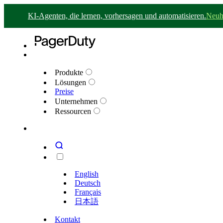
KI-Agenten, die lernen, vorhersagen und automatisieren.
Neuh
Produkte
Lösungen
Preise
Unternehmen
Ressourcen
English
Deutsch
Français
日本語
Kontakt