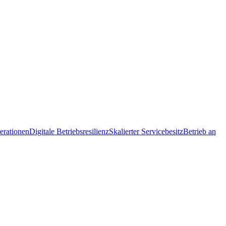
erationen
Digitale Betriebsresilienz
Skalierter Servicebesitz
Betrieb an