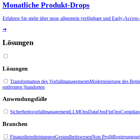
Monatliche Produkt-Drops
Erfahren Sie mehr über neue allgemein verfügbare und Early-Access
➔
Lösungen
Lösungen
Transformation des Vorfallmanagements
Modernisierung des Betr
entfernten Standorten
Anwendungsfälle
Sicherheitsvorfallmanagement
LLMOps
DataOps
FinOps
Complian
Branchen
Finanzdienstleistungen
Gesundheitswesen
Non Profit
Regierungsse