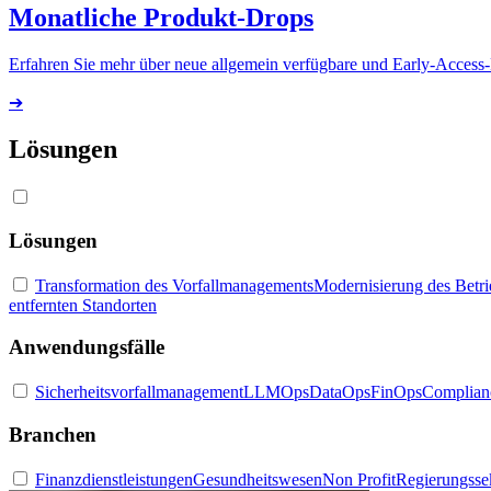
Monatliche Produkt-Drops
Erfahren Sie mehr über neue allgemein verfügbare und Early-Access
➔
Lösungen
Lösungen
Transformation des Vorfallmanagements
Modernisierung des Betr
entfernten Standorten
Anwendungsfälle
Sicherheitsvorfallmanagement
LLMOps
DataOps
FinOps
Complian
Branchen
Finanzdienstleistungen
Gesundheitswesen
Non Profit
Regierungsse