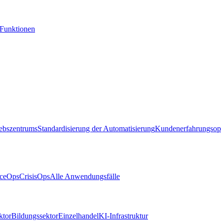
-Funktionen
iebszentrums
Standardisierung der Automatisierung
Kundenerfahrungsop
ceOps
CrisisOps
Alle Anwendungsfälle
ktor
Bildungssektor
Einzelhandel
KI-Infrastruktur