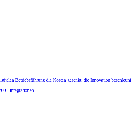
gitalen Betriebsführung die Kosten gesenkt, die Innovation beschleun
700+ Integrationen