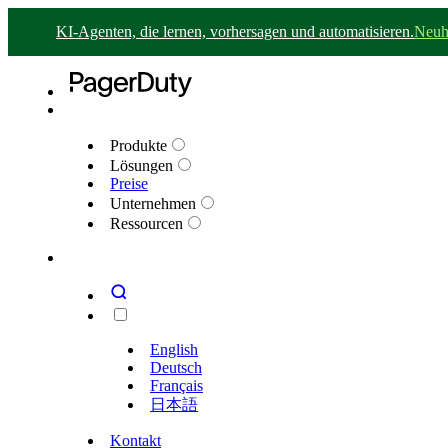
KI-Agenten, die lernen, vorhersagen und automatisieren.
Neuh
Produkte
Lösungen
Preise
Unternehmen
Ressourcen
English
Deutsch
Français
日本語
Kontakt