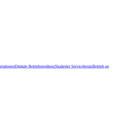
erationen
Digitale Betriebsresilienz
Skalierter Servicebesitz
Betrieb an