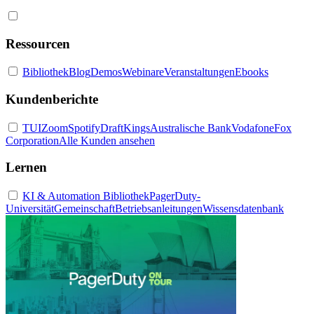
Ressourcen
Bibliothek
Blog
Demos
Webinare
Veranstaltungen
Ebooks
Kundenberichte
TUI
Zoom
Spotify
DraftKings
Australische Bank
Vodafone
Fox
Corporation
Alle Kunden ansehen
Lernen
KI & Automation Bibliothek
PagerDuty-
Universität
Gemeinschaft
Betriebsanleitungen
Wissensdatenbank