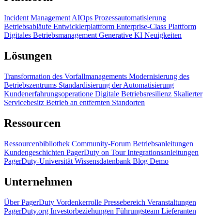
Incident Management
AIOps
Prozessautomatisierung
Betriebsabläufe
Entwicklerplattform
Enterprise-Class Plattform
Digitales Betriebsmanagement
Generative KI
Neuigkeiten
Lösungen
Transformation des Vorfallmanagements
Modernisierung des
Betriebszentrums
Standardisierung der Automatisierung
Kundenerfahrungsoperatione
Digitale Betriebsresilienz
Skalierter
Servicebesitz
Betrieb an entfernten Standorten
Ressourcen
Ressourcenbibliothek
Community-Forum
Betriebsanleitungen
Kundengeschichten
PagerDuty on Tour
Integrationsanleitungen
PagerDuty-Universität
Wissensdatenbank
Blog
Demo
Unternehmen
Über PagerDuty
Vordenkerrolle
Pressebereich
Veranstaltungen
PagerDuty.org
Investorbeziehungen
Führungsteam
Lieferanten