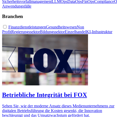
Sicherheitsvorfallmanagement
LLMOps
DataOps
FinOps
ComplianceO
Anwendungsfälle
Branchen
Finanzdienstleistungen
Gesundheitswesen
Non
Profit
Regierungssektor
Bildungssektor
Einzelhandel
KI-Infrastruktur
Betriebliche Integrität bei FOX
Sehen Sie, wie der moderne Ansatz dieses Medienunternehmens zur
digitalen Betriebsführung die Kosten gesenkt, die Innovation
beschleunigt und das Umsatzwachstum gefördert hat.