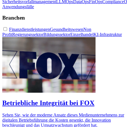
Sicherheitsvorfallmanagement
LLMOps
DataOps
FinOps
ComplianceO
Anwendungsfälle
Branchen
Finanzdienstleistungen
Gesundheitswesen
Non
Profit
Regierungssektor
Bildungssektor
Einzelhandel
KI-Infrastruktur
Betriebliche Integrität bei FOX
Sehen Sie, wie der moderne Ansatz dieses Medienunternehmens zur
digitalen Betriebsführung die Kosten gesenkt, die Innovation
beschleunigt und das Umsatzwachstum gefördert hat.