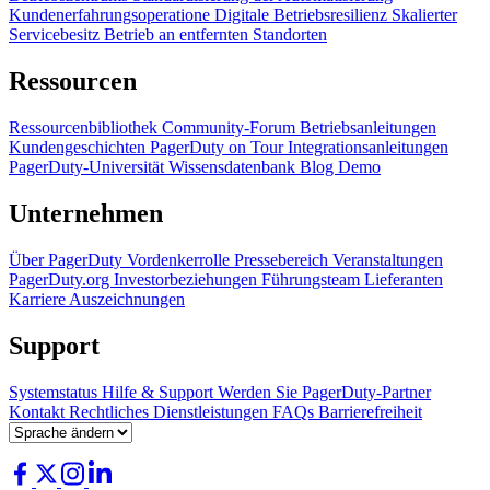
Kundenerfahrungsoperatione
Digitale Betriebsresilienz
Skalierter
Servicebesitz
Betrieb an entfernten Standorten
Ressourcen
Ressourcenbibliothek
Community-Forum
Betriebsanleitungen
Kundengeschichten
PagerDuty on Tour
Integrationsanleitungen
PagerDuty-Universität
Wissensdatenbank
Blog
Demo
Unternehmen
Über PagerDuty
Vordenkerrolle
Pressebereich
Veranstaltungen
PagerDuty.org
Investorbeziehungen
Führungsteam
Lieferanten
Karriere
Auszeichnungen
Support
Systemstatus
Hilfe & Support
Werden Sie PagerDuty-Partner
Kontakt
Rechtliches
Dienstleistungen
FAQs
Barrierefreiheit