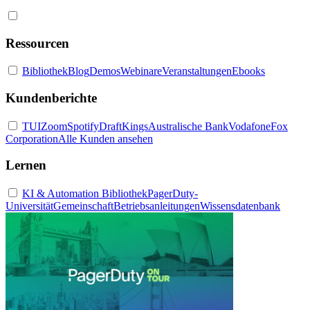
Ressourcen
Bibliothek
Blog
Demos
Webinare
Veranstaltungen
Ebooks
Kundenberichte
TUI
Zoom
Spotify
DraftKings
Australische Bank
Vodafone
Fox
Corporation
Alle Kunden ansehen
Lernen
KI & Automation Bibliothek
PagerDuty-
Universität
Gemeinschaft
Betriebsanleitungen
Wissensdatenbank