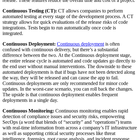
release. These features reduce the overall time and cost of a project.
Continuous Testing (CT):
CT allows companies to perform
automated testing at every stage of the development process. A CT
strategy allows for quick evaluations of the release risks of code
integrations. Tests begin to run automatically once code is
integrated.
Continuous Deployment:
Continuous deployment
is often
confused with continuous delivery, but there’s a substantial
difference between the two. At the Continuous deployment stage,
the entire release cycle is automated and code updates go directly to
the end user without manual interventions. The downside to these
automated deployments is that if bugs have not been detected along
the way, they will be released and can cause the app to fail.
Continuous deployments are only recommended for minor code
updates. In the worst-case scenario, you can roll back the changes.
The upside is that continuous deployment enables frequent
deployments in a single day.
Continuous Monitoring:
Continuous monitoring enables rapid
detection of compliance issues and security risks, empowering
SecOps (a word that blends of “security” and “operations”) teams
with real-time information from across a company’s IT infrastructure
as well as supporting critical security processes like threat
intelligence, forensics, root cause analysis, and incident response.