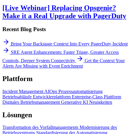
[Live Webinar] Replacing Opsgenie?
Make it a Real Upgrade with PagerDuty
Recent Blog Posts
Bring Your Backstage Context Into Every PagerDuty Incident
SRE Agent Enhancements: Faster Triage, Greater Access
Controls, Deeper System Connectivity
Get the Context Your
Alerts Are Missing with Event Enrichment
Plattform
Incident Management
AIOps
Prozessautomatisierung
Betriebsabläufe
Entwicklerplattform
Enterprise-Class Plattform
Digitales Betriebsmanagement
Generative KI
Neuigkeiten
Lösungen
Transformation des Vorfallmanagements
Modernisierung des
Betriebszentrums
Standardisierung der Automatisierung