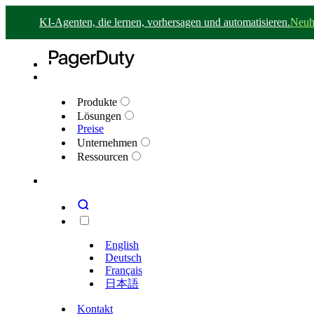
KI-Agenten, die lernen, vorhersagen und automatisieren.
Neuh
Produkte
Lösungen
Preise
Unternehmen
Ressourcen
English
Deutsch
Français
日本語
Kontakt