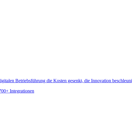
gitalen Betriebsführung die Kosten gesenkt, die Innovation beschleun
700+ Integrationen