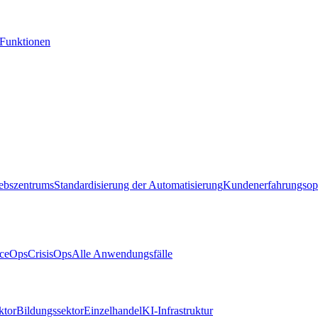
-Funktionen
iebszentrums
Standardisierung der Automatisierung
Kundenerfahrungsop
ceOps
CrisisOps
Alle Anwendungsfälle
ktor
Bildungssektor
Einzelhandel
KI-Infrastruktur