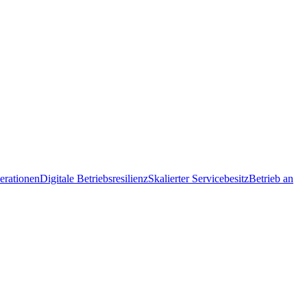
erationen
Digitale Betriebsresilienz
Skalierter Servicebesitz
Betrieb an