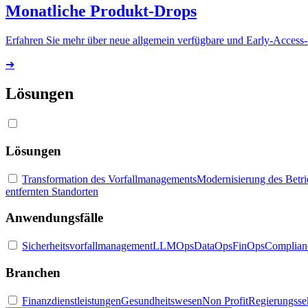
Monatliche Produkt-Drops
Erfahren Sie mehr über neue allgemein verfügbare und Early-Access
➔
Lösungen
Lösungen
Transformation des Vorfallmanagements
Modernisierung des Betr
entfernten Standorten
Anwendungsfälle
Sicherheitsvorfallmanagement
LLMOps
DataOps
FinOps
Complian
Branchen
Finanzdienstleistungen
Gesundheitswesen
Non Profit
Regierungsse