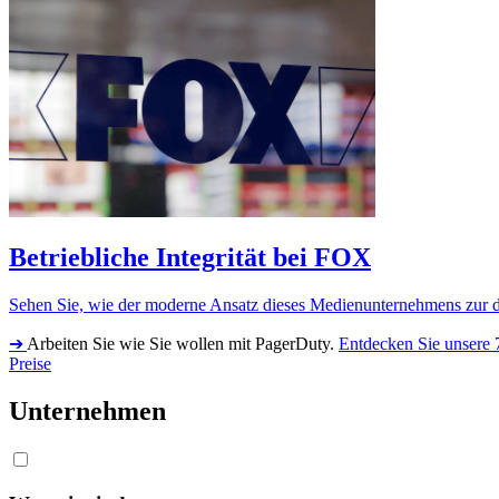
Betriebliche Integrität bei FOX
Sehen Sie, wie der moderne Ansatz dieses Medienunternehmens zur di
➔
Arbeiten Sie wie Sie wollen mit PagerDuty.
Entdecken Sie unsere 
Preise
Unternehmen