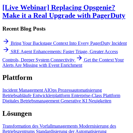
[Live Webinar] Replacing Opsgenie?
Make it a Real Upgrade with PagerDuty
Recent Blog Posts
Bring Your Backstage Context Into Every PagerDuty Incident
SRE Agent Enhancements: Faster Triage, Greater Access
Controls, Deeper System Connectivity
Get the Context Your
Alerts Are Missing with Event Enrichment
Plattform
Incident Management
AIOps
Prozessautomatisierung
Betriebsabläufe
Entwicklerplattform
Enterprise-Class Plattform
Digitales Betriebsmanagement
Generative KI
Neuigkeiten
Lösungen
Transformation des Vorfallmanagements
Modernisierung des
Betriebszentrums
Standardisierung der Automatisierung