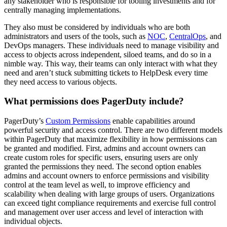
any stakeholder who is responsible for tooling investments and for
centrally managing implementations.
They also must be considered by individuals who are both
administrators and users of the tools, such as
NOC
,
CentralOps
, and
DevOps managers. These individuals need to manage visibility and
access to objects across independent, siloed teams, and do so in a
nimble way. This way, their teams can only interact with what they
need and aren’t stuck submitting tickets to HelpDesk every time
they need access to various objects.
What permissions does PagerDuty include?
PagerDuty’s
Custom Permissions
enable capabilities around
powerful security and access control. There are two different models
within PagerDuty that maximize flexibility in how permissions can
be granted and modified. First, admins and account owners can
create custom roles for specific users, ensuring users are only
granted the permissions they need. The second option enables
admins and account owners to enforce permissions and visibility
control at the team level as well, to improve efficiency and
scalability when dealing with large groups of users. Organizations
can exceed tight compliance requirements and exercise full control
and management over user access and level of interaction with
individual objects.