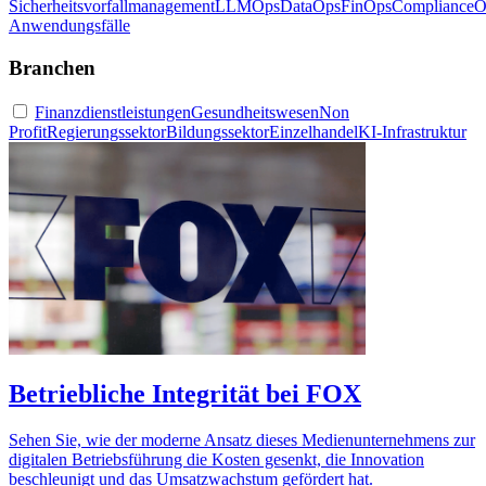
Sicherheitsvorfallmanagement
LLMOps
DataOps
FinOps
ComplianceO
Anwendungsfälle
Branchen
Finanzdienstleistungen
Gesundheitswesen
Non
Profit
Regierungssektor
Bildungssektor
Einzelhandel
KI-Infrastruktur
Betriebliche Integrität bei FOX
Sehen Sie, wie der moderne Ansatz dieses Medienunternehmens zur
digitalen Betriebsführung die Kosten gesenkt, die Innovation
beschleunigt und das Umsatzwachstum gefördert hat.