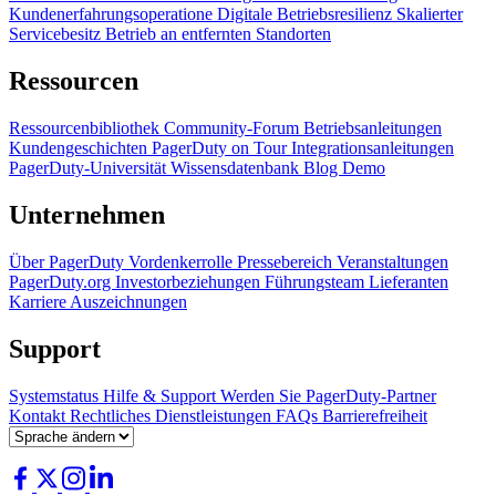
Kundenerfahrungsoperatione
Digitale Betriebsresilienz
Skalierter
Servicebesitz
Betrieb an entfernten Standorten
Ressourcen
Ressourcenbibliothek
Community-Forum
Betriebsanleitungen
Kundengeschichten
PagerDuty on Tour
Integrationsanleitungen
PagerDuty-Universität
Wissensdatenbank
Blog
Demo
Unternehmen
Über PagerDuty
Vordenkerrolle
Pressebereich
Veranstaltungen
PagerDuty.org
Investorbeziehungen
Führungsteam
Lieferanten
Karriere
Auszeichnungen
Support
Systemstatus
Hilfe & Support
Werden Sie PagerDuty-Partner
Kontakt
Rechtliches
Dienstleistungen
FAQs
Barrierefreiheit