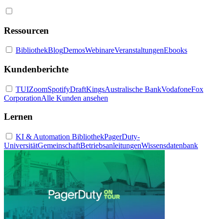
Ressourcen
Bibliothek
Blog
Demos
Webinare
Veranstaltungen
Ebooks
Kundenberichte
TUI
Zoom
Spotify
DraftKings
Australische Bank
Vodafone
Fox
Corporation
Alle Kunden ansehen
Lernen
KI & Automation Bibliothek
PagerDuty-
Universität
Gemeinschaft
Betriebsanleitungen
Wissensdatenbank