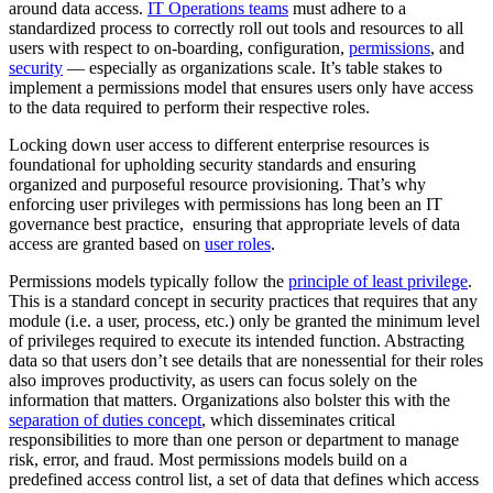
around data access.
IT Operations teams
must adhere to a
standardized process to correctly roll out tools and resources to all
users with respect to on-boarding, configuration,
permissions
, and
security
— especially as organizations scale. It’s table stakes to
implement a permissions model that ensures users only have access
to the data required to perform their respective roles.
Locking down user access to different enterprise resources is
foundational for upholding security standards and ensuring
organized and purposeful resource provisioning. That’s why
enforcing user privileges with permissions has long been an IT
governance best practice, ensuring that appropriate levels of data
access are granted based on
user roles
.
Permissions models typically follow the
principle of least privilege
.
This is a standard concept in security practices that requires that any
module (i.e. a user, process, etc.) only be granted the minimum level
of privileges required to execute its intended function. Abstracting
data so that users don’t see details that are nonessential for their roles
also improves productivity, as users can focus solely on the
information that matters. Organizations also bolster this with the
separation of duties concept
, which disseminates critical
responsibilities to more than one person or department to manage
risk, error, and fraud. Most permissions models build on a
predefined access control list, a set of data that defines which access