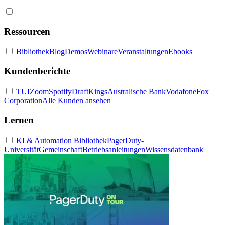
Ressourcen
Bibliothek
Blog
Demos
Webinare
Veranstaltungen
Ebooks
Kundenberichte
TUI
Zoom
Spotify
DraftKings
Australische Bank
Vodafone
Fox
Corporation
Alle Kunden ansehen
Lernen
KI & Automation Bibliothek
PagerDuty-
Universität
Gemeinschaft
Betriebsanleitungen
Wissensdatenbank