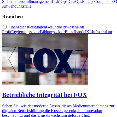
Sicherheitsvorfallmanagement
LLMOps
DataOps
FinOps
ComplianceO
Anwendungsfälle
Branchen
Finanzdienstleistungen
Gesundheitswesen
Non
Profit
Regierungssektor
Bildungssektor
Einzelhandel
KI-Infrastruktur
Betriebliche Integrität bei FOX
Sehen Sie, wie der moderne Ansatz dieses Medienunternehmens zur
digitalen Betriebsführung die Kosten gesenkt, die Innovation
beschleunigt und das Umsatzwachstum gefördert hat.