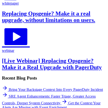
whitepaper
Replacing Opsgenie? Make it a real
upgrade, without limitations on users.
webinar
[Live Webinar] Replacing Opsgenie?
Make it a Real Upgrade with PagerDuty
Recent Blog Posts
Bring Your Backstage Context Into Every PagerDuty Incident
SRE Agent Enhancements: Faster Triage, Greater Access
Controls, Deeper System Connectivity
Get the Context Your
Alerts Are Missing with Event Enrichment