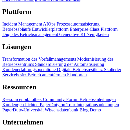
Plattform
Incident Management
AIOps
Prozessautomatisierung
Betriebsabläufe
Entwicklerplattform
Enterprise-Class Plattform
Digitales Betriebsmanagement
Generative KI
Neuigkeiten
Lösungen
Transformation des Vorfallmanagements
Modernisierung des
Betriebszentrums
Standardisierung der Automatisierung
Kundenerfahrungsoperatione
Digitale Betriebsresilienz
Skalierter
Servicebesitz
Betrieb an entfernten Standorten
Ressourcen
Ressourcenbibliothek
Community-Forum
Betriebsanleitungen
Kundengeschichten
PagerDuty on Tour
Integrationsanleitungen
PagerDuty-Universität
Wissensdatenbank
Blog
Demo
Unternehmen