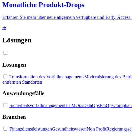
Monatliche Produkt-Drops
Erfahren Sie mehr über neue allgemein verfügbare und Early-Access
➔
Lösungen
Lösungen
Transformation des Vorfallmanagements
Modernisierung des Betr
entfernten Standorten
Anwendungsfälle
Sicherheitsvorfallmanagement
LLMOps
DataOps
FinOps
Complian
Branchen
Finanzdienstleistungen
Gesundheitswesen
Non Profit
Regierungsse