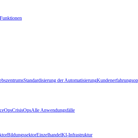
-Funktionen
iebszentrums
Standardisierung der Automatisierung
Kundenerfahrungsop
ceOps
CrisisOps
Alle Anwendungsfälle
ktor
Bildungssektor
Einzelhandel
KI-Infrastruktur