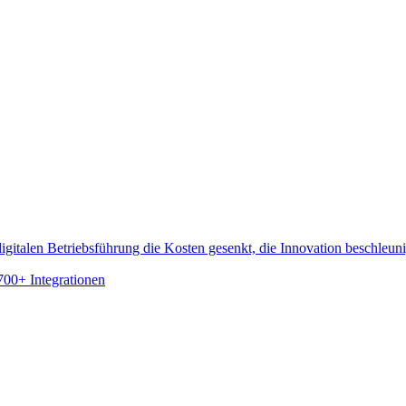
gitalen Betriebsführung die Kosten gesenkt, die Innovation beschleun
700+ Integrationen