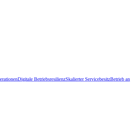
erationen
Digitale Betriebsresilienz
Skalierter Servicebesitz
Betrieb an