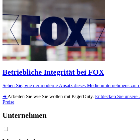
Betriebliche Integrität bei FOX
Sehen Sie, wie der moderne Ansatz dieses Medienunternehmens zur di
➔
Arbeiten Sie wie Sie wollen mit PagerDuty.
Entdecken Sie unsere 
Preise
Unternehmen