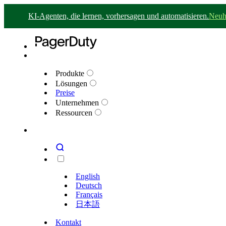
KI-Agenten, die lernen, vorhersagen und automatisieren.
Neuh
Produkte
Lösungen
Preise
Unternehmen
Ressourcen
English
Deutsch
Français
日本語
Kontakt