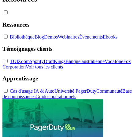
Ressources
Bibliothèque
Blog
Démos
Webinaires
Événements
Ebooks
Témoignages clients
TUI
Zoom
Spotify
DraftKings
Banque australienne
Vodafone
Fox
Corporation
Voir tous les clients
Apprentissage
Cas d'usage IA & Auto
Université PagerDuty
Communauté
Base
de connaissances
Guides opérationnels