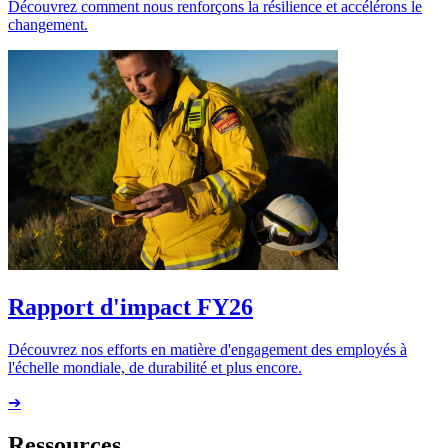
Découvrez comment nous renforçons la résilience et accélérons le
changement.
Rapport d'impact FY26
Découvrez nos efforts en matière d'engagement des employés à
l'échelle mondiale, de durabilité et plus encore.
➔
Ressources