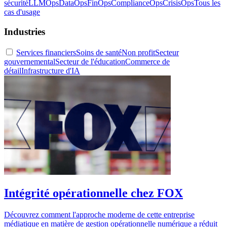
sécurité
LLMOps
DataOps
FinOps
ComplianceOps
CrisisOps
Tous les
cas d'usage
Industries
Services financiers
Soins de santé
Non profit
Secteur
gouvernemental
Secteur de l'éducation
Commerce de
détail
Infrastructure d'IA
Intégrité opérationnelle chez FOX
Découvrez comment l'approche moderne de cette entreprise
médiatique en matière de gestion opérationnelle numérique a réduit