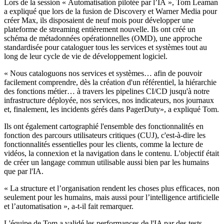
Lors de la session « Automatisation pilotée par l’IA », Tom Leaman
a expliqué que lors de la fusion de Discovery et Warner Media pour
créer Max, ils disposaient de neuf mois pour développer une
plateforme de streaming entièrement nouvelle. Ils ont créé un
schéma de métadonnées opérationnelles (OMD), une approche
standardisée pour cataloguer tous les services et systèmes tout au
long de leur cycle de vie de développement logiciel.
« Nous cataloguons nos services et systèmes… afin de pouvoir
facilement comprendre, dès la création d'un référentiel, la hiérarchie
des fonctions métier… à travers les pipelines CI/CD jusqu'à notre
infrastructure déployée, nos services, nos indicateurs, nos journaux
et, finalement, les incidents gérés dans PagerDuty», a expliqué Tom.
Ils ont également cartographié l'ensemble des fonctionnalités en
fonction des parcours utilisateurs critiques (CUJ), c'est-à-dire les
fonctionnalités essentielles pour les clients, comme la lecture de
vidéos, la connexion et la navigation dans le contenu. L'objectif était
de créer un langage commun utilisable aussi bien par les humains
que par l'IA.
« La structure et l’organisation rendent les choses plus efficaces, non
seulement pour les humains, mais aussi pour l’intelligence artificielle
et l’automatisation », a-t-il fait remarquer.
L'équipe de Tom a validé les performances de l'IA par des tests