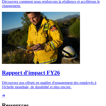
Découvrez comment nous renforçons la résilience et accélérons le
changement.
Rapport d'impact FY26
Découvrez nos efforts en matière d'engagement des employés à
l'échelle mondiale, de durabilité et plus encore.
➔
Ressources