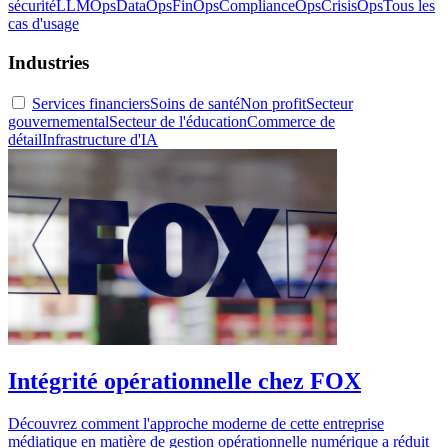
sécurité
LLMOps
DataOps
FinOps
ComplianceOps
CrisisOps
Tous les
cas d'usage
Industries
Services financiers
Soins de santé
Non profit
Secteur
gouvernemental
Secteur de l'éducation
Commerce de
détail
Infrastructure d'IA
Intégrité opérationnelle chez FOX
Découvrez comment l'approche moderne de cette entreprise
médiatique en matière de gestion opérationnelle numérique a réduit