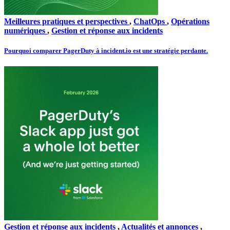
Meilleures pratiques et perspectives
,
ChatOps
,
Opérations
numériques
,
Gestion et réponse aux incidents
Pourquoi comparer PagerDuty à incident.io est une stratégie perdante.
Gestion et réponse aux incidents
,
Actualités et annonces
,