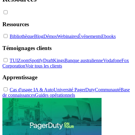
Ressources
Bibliothèque
Blog
Démos
Webinaires
Événements
Ebooks
Témoignages clients
TUI
Zoom
Spotify
DraftKings
Banque australienne
Vodafone
Fox
Corporation
Voir tous les clients
Apprentissage
Cas d'usage IA & Auto
Université PagerDuty
Communauté
Base
de connaissances
Guides opérationnels