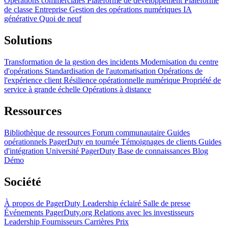
Opérations commerciales
Plateforme de développement
Plateforme
de classe Entreprise
Gestion des opérations numériques
IA
générative
Quoi de neuf
Solutions
Transformation de la gestion des incidents
Modernisation du centre
d'opérations
Standardisation de l'automatisation
Opérations de
l'expérience client
Résilience opérationnelle numérique
Propriété de
service à grande échelle
Opérations à distance
Ressources
Bibliothèque de ressources
Forum communautaire
Guides
opérationnels
PagerDuty en tournée
Témoignages de clients
Guides
d'intégration
Université PagerDuty
Base de connaissances
Blog
Démo
Société
À propos de PagerDuty
Leadership éclairé
Salle de presse
Événements
PagerDuty.org
Relations avec les investisseurs
Leadership
Fournisseurs
Carrières
Prix