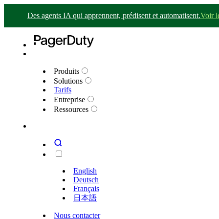
Des agents IA qui apprennent, prédisent et automatisent.
Voir 
Produits
Solutions
Tarifs
Entreprise
Ressources
English
Deutsch
Français
日本語
Nous contacter