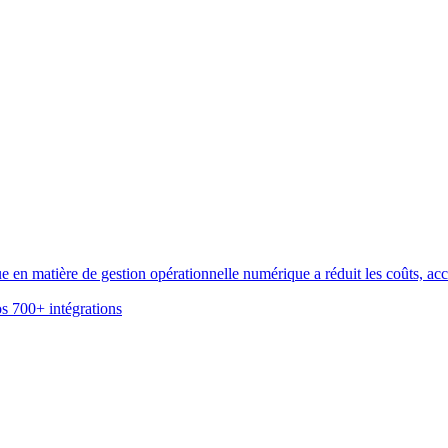
n matière de gestion opérationnelle numérique a réduit les coûts, accél
s 700+ intégrations