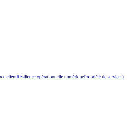
nce client
Résilience opérationnelle numérique
Propriété de service à