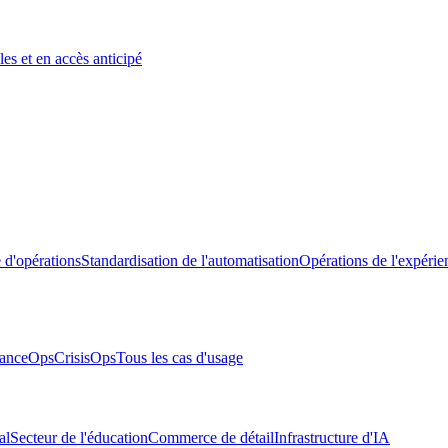
es et en accès anticipé
 d'opérations
Standardisation de l'automatisation
Opérations de l'expérie
anceOps
CrisisOps
Tous les cas d'usage
al
Secteur de l'éducation
Commerce de détail
Infrastructure d'IA