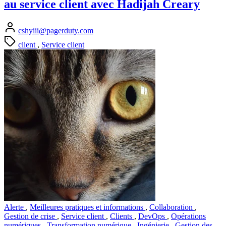
au service client avec Hadijah Creary
cshyiii@pagerduty.com
client
,
Service client
Alerte
,
Meilleures pratiques et informations
,
Collaboration
,
Gestion de crise
,
Service client
,
Clients
,
DevOps
,
Opérations
numériques
,
Transformation numérique
,
Ingénierie
,
Gestion des