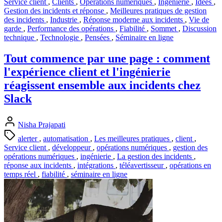
Service client
,
Clients
,
Opérations numériques
,
Ingénierie
,
Idées
,
Gestion des incidents et réponse
,
Meilleures pratiques de gestion
des incidents
,
Industrie
,
Réponse moderne aux incidents
,
Vie de
garde
,
Performance des opérations
,
Fiabilité
,
Sommet
,
Discussion
technique
,
Technologie
,
Pensées
,
Séminaire en ligne
Tout commence par une page : comment
l'expérience client et l'ingénierie
réagissent ensemble aux incidents chez
Slack
Nisha Prajapati
alerter
,
automatisation
,
Les meilleures pratiques
,
client
,
Service client
,
développeur
,
opérations numériques
,
gestion des
opérations numériques
,
ingénierie
,
La gestion des incidents
,
réponse aux incidents
,
intégrations
,
téléavertisseur
,
opérations en
temps réel
,
fiabilité
,
séminaire en ligne