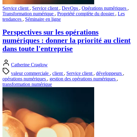
Service client
,
Service client
,
DevOps
,
Opérations numériques
,
Transformation numérique
,
Propriété complète du dossier
,
Les
tendances
,
Séminaire en ligne
Perspectives sur les opérations
numériques : donner la priorité au client
dans toute l'entreprise
Catherine Craglow
valeur commerciale
,
client
,
Service client
,
développeurs
,
opérations numériques
,
gestion des opérations numériques
,
transformation numérique