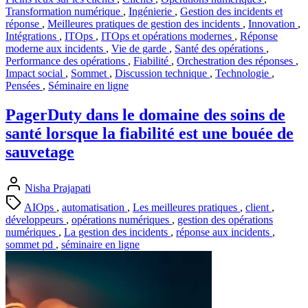
Transformation numérique
,
Ingénierie
,
Gestion des incidents et
réponse
,
Meilleures pratiques de gestion des incidents
,
Innovation
,
Intégrations
,
ITOps
,
ITOps et opérations modernes
,
Réponse
moderne aux incidents
,
Vie de garde
,
Santé des opérations
,
Performance des opérations
,
Fiabilité
,
Orchestration des réponses
,
Impact social
,
Sommet
,
Discussion technique
,
Technologie
,
Pensées
,
Séminaire en ligne
PagerDuty dans le domaine des soins de
santé lorsque la fiabilité est une bouée de
sauvetage
Nisha Prajapati
AIOps
,
automatisation
,
Les meilleures pratiques
,
client
,
développeurs
,
opérations numériques
,
gestion des opérations
numériques
,
La gestion des incidents
,
réponse aux incidents
,
sommet pd
,
séminaire en ligne