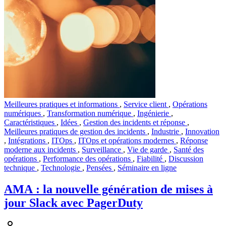
Meilleures pratiques et informations
,
Service client
,
Opérations
numériques
,
Transformation numérique
,
Ingénierie
,
Caractéristiques
,
Idées
,
Gestion des incidents et réponse
,
Meilleures pratiques de gestion des incidents
,
Industrie
,
Innovation
,
Intégrations
,
ITOps
,
ITOps et opérations modernes
,
Réponse
moderne aux incidents
,
Surveillance
,
Vie de garde
,
Santé des
opérations
,
Performance des opérations
,
Fiabilité
,
Discussion
technique
,
Technologie
,
Pensées
,
Séminaire en ligne
AMA : la nouvelle génération de mises à
jour Slack avec PagerDuty