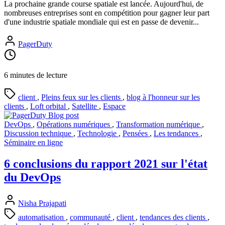
La prochaine grande course spatiale est lancée. Aujourd'hui, de
nombreuses entreprises sont en compétition pour gagner leur part
d'une industrie spatiale mondiale qui est en passe de devenir...
PagerDuty
6 minutes de lecture
client
,
Pleins feux sur les clients
,
blog à l'honneur sur les
clients
,
Loft orbital
,
Satellite
,
Espace
DevOps
,
Opérations numériques
,
Transformation numérique
,
Discussion technique
,
Technologie
,
Pensées
,
Les tendances
,
Séminaire en ligne
6 conclusions du rapport 2021 sur l'état
du DevOps
Nisha Prajapati
automatisation
,
communauté
,
client
,
tendances des clients
,