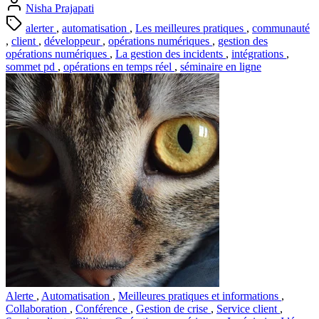
Nisha Prajapati
alerter
,
automatisation
,
Les meilleures pratiques
,
communauté
,
client
,
développeur
,
opérations numériques
,
gestion des
opérations numériques
,
La gestion des incidents
,
intégrations
,
sommet pd
,
opérations en temps réel
,
séminaire en ligne
Alerte
,
Automatisation
,
Meilleures pratiques et informations
,
Collaboration
,
Conférence
,
Gestion de crise
,
Service client
,