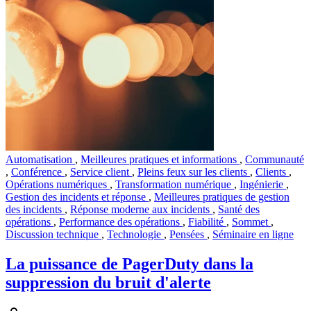
Automatisation
,
Meilleures pratiques et informations
,
Communauté
,
Conférence
,
Service client
,
Pleins feux sur les clients
,
Clients
,
Opérations numériques
,
Transformation numérique
,
Ingénierie
,
Gestion des incidents et réponse
,
Meilleures pratiques de gestion
des incidents
,
Réponse moderne aux incidents
,
Santé des
opérations
,
Performance des opérations
,
Fiabilité
,
Sommet
,
Discussion technique
,
Technologie
,
Pensées
,
Séminaire en ligne
La puissance de PagerDuty dans la
suppression du bruit d'alerte