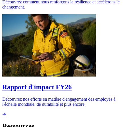
Découvrez comment nous renforçons la résilience et accélérons le
changement.
Rapport d'impact FY26
Découvrez nos efforts en matière d'engagement des employés à
l'échelle mondiale, de durabilité et plus encore.
➔
Ressources