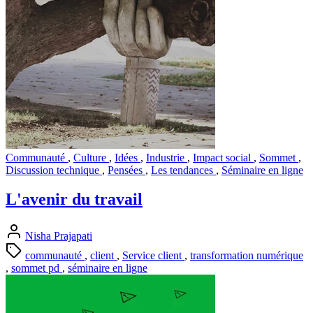
Communauté
,
Culture
,
Idées
,
Industrie
,
Impact social
,
Sommet
,
Discussion technique
,
Pensées
,
Les tendances
,
Séminaire en ligne
L'avenir du travail
Nisha Prajapati
communauté
,
client
,
Service client
,
transformation numérique
,
sommet pd
,
séminaire en ligne