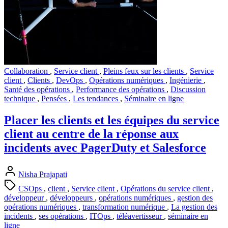
Collaboration
,
Service client
,
Pleins feux sur les clients
,
Service
client
,
Clients
,
DevOps
,
Opérations numériques
,
Ingénierie
,
Santé des opérations
,
Performance des opérations
,
Discussion
technique
,
Pensées
,
Les tendances
,
Séminaire en ligne
Placer les clients et les équipes du service
client au centre de la réponse aux
incidents avec PagerDuty et Salesforce
Nisha Prajapati
CSOps
,
client
,
Service client
,
Opérations du service client
,
développeur
,
développeurs
,
opérations numériques
,
gestion des
opérations numériques
,
transformation numérique
,
La gestion des
incidents
,
ses opérations
,
ITOps
,
téléavertisseur
,
séminaire en
ligne