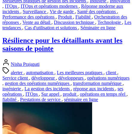
Meilleures pratiques de gestion des incidents
,
Industrie
,
Innovation
,
ITOps
,
ITOps et opérations modernes
,
Réponse moderne aux
incidents
,
Surveillance
,
Vie de garde
,
Santé des opérations
,
Performance des opérations
,
Produit
,
Fiabilité
,
Orchestration des
réponses
,
Vente au détail
,
Discussion technique
,
Technologie
,
Les
tendances
,
Cas d'utilisation et solutions
,
Séminaire en ligne
Résilience pour les détaillants avant les
saisons de pointe
Nisha Prajapati
alerter
,
automatisation
,
Les meilleures pratiques
,
client
,
Service client
,
développeur
,
développeurs
,
opérations numériques
,
gestion des opérations numériques
,
transformation numérique
,
ingénierie
,
La gestion des incidents
,
réponse aux incidents
,
ses
opérations
,
ITOps
,
Sur appel
,
produit
,
opérations en temps réel
,
fiabilité
,
Prestations de service
,
séminaire en ligne