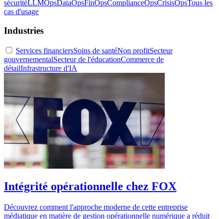
sécurité
LLMOps
DataOps
FinOps
ComplianceOps
CrisisOps
Tous les
cas d'usage
Industries
Services financiers
Soins de santé
Non profit
Secteur
gouvernemental
Secteur de l'éducation
Commerce de
détail
Infrastructure d'IA
Intégrité opérationnelle chez FOX
Découvrez comment l'approche moderne de cette entreprise
médiatique en matière de gestion opérationnelle numérique a réduit