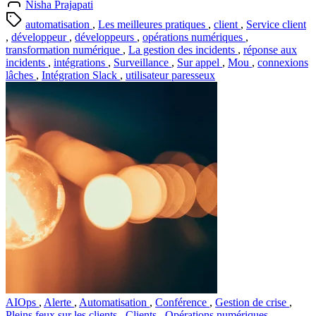
Nisha Prajapati
automatisation
,
Les meilleures pratiques
,
client
,
Service client
,
développeur
,
développeurs
,
opérations numériques
,
transformation numérique
,
La gestion des incidents
,
réponse aux
incidents
,
intégrations
,
Surveillance
,
Sur appel
,
Mou
,
connexions
lâches
,
Intégration Slack
,
utilisateur paresseux
AIOps
,
Alerte
,
Automatisation
,
Conférence
,
Gestion de crise
,
Pleins feux sur les clients
,
Clients
,
Opérations numériques
,