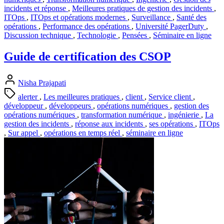
incidents et réponse
,
Meilleures pratiques de gestion des incidents
,
ITOps
,
ITOps et opérations modernes
,
Surveillance
,
Santé des
opérations
,
Performance des opérations
,
Université PagerDuty
,
Discussion technique
,
Technologie
,
Pensées
,
Séminaire en ligne
Guide de certification des CSOP
Nisha Prajapati
alerter
,
Les meilleures pratiques
,
client
,
Service client
,
développeur
,
développeurs
,
opérations numériques
,
gestion des
opérations numériques
,
transformation numérique
,
ingénierie
,
La
gestion des incidents
,
réponse aux incidents
,
ses opérations
,
ITOps
,
Sur appel
,
opérations en temps réel
,
séminaire en ligne