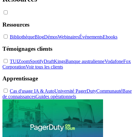
Ressources
Bibliothèque
Blog
Démos
Webinaires
Événements
Ebooks
Témoignages clients
TUI
Zoom
Spotify
DraftKings
Banque australienne
Vodafone
Fox
Corporation
Voir tous les clients
Apprentissage
Cas d'usage IA & Auto
Université PagerDuty
Communauté
Base
de connaissances
Guides opérationnels