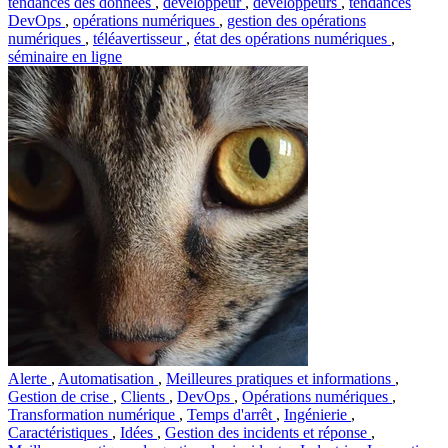
tendances des données
,
développeur
,
développeurs
,
tendances
DevOps
,
opérations numériques
,
gestion des opérations
numériques
,
téléavertisseur
,
état des opérations numériques
,
séminaire en ligne
Alerte
,
Automatisation
,
Meilleures pratiques et informations
,
Gestion de crise
,
Clients
,
DevOps
,
Opérations numériques
,
Transformation numérique
,
Temps d'arrêt
,
Ingénierie
,
Caractéristiques
,
Idées
,
Gestion des incidents et réponse
,