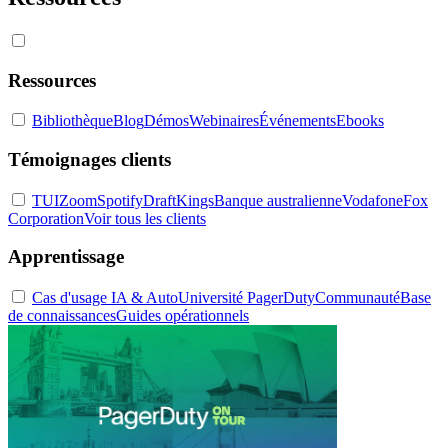
Ressources
Bibliothèque
Blog
Démos
Webinaires
Événements
Ebooks
Témoignages clients
TUI
Zoom
Spotify
DraftKings
Banque australienne
Vodafone
Fox
Corporation
Voir tous les clients
Apprentissage
Cas d'usage IA & Auto
Université PagerDuty
Communauté
Base
de connaissances
Guides opérationnels