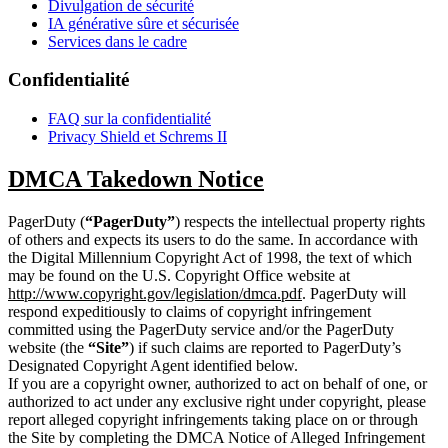
Divulgation de sécurité
IA générative sûre et sécurisée
Services dans le cadre
Confidentialité
FAQ sur la confidentialité
Privacy Shield et Schrems II
DMCA Takedown Notice
PagerDuty (
“PagerDuty”
) respects the intellectual property rights
of others and expects its users to do the same. In accordance with
the Digital Millennium Copyright Act of 1998, the text of which
may be found on the U.S. Copyright Office website at
http://www.copyright.gov/legislation/dmca.pdf
. PagerDuty will
respond expeditiously to claims of copyright infringement
committed using the PagerDuty service and/or the PagerDuty
website (the
“Site”
) if such claims are reported to PagerDuty’s
Designated Copyright Agent identified below.
If you are a copyright owner, authorized to act on behalf of one, or
authorized to act under any exclusive right under copyright, please
report alleged copyright infringements taking place on or through
the Site by completing the DMCA Notice of Alleged Infringement