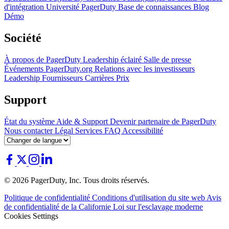
d'intégration
Université PagerDuty
Base de connaissances
Blog
Démo
Société
À propos de PagerDuty
Leadership éclairé
Salle de presse
Événements
PagerDuty.org
Relations avec les investisseurs
Leadership
Fournisseurs
Carrières
Prix
Support
État du système
Aide & Support
Devenir partenaire de PagerDuty
Nous contacter
Légal
Services
FAQ
Accessibilité
© 2026 PagerDuty, Inc. Tous droits réservés.
Politique de confidentialité
Conditions d'utilisation du site web
Avis
de confidentialité de la Californie
Loi sur l'esclavage moderne
Cookies Settings