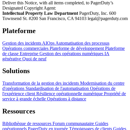
Deliver this Notice, with all items completed, to PagerDuty’s
Designated Copyright Agent:
Intellectual Property Law Department
PagerDuty, Inc. 600
Townsend St. #200 San Francisco, CA 94103 legal@pagerduty.com
Plateforme
Gestion des incidents
AIOps
Automatisation des processus
Opérations commerciales
Plateforme de développement
Plateforme
de classe Entreprise
Gestion des opérations numériques
IA
générative
Quoi de neuf
Solutions
Transformation de la gestion des incidents
Modernisation du centre
d'opérations
Standardisation de l'automatisation
Opérations de
l'expérience client
Résilience opérationnelle numérique
Propriété de
service à grande échelle
Opérations à distance
Ressources
Bibliothèque de ressources
Forum communautaire
Guides
opérationnels
PagerDuty en tournée
Témoignages de clients
Guides