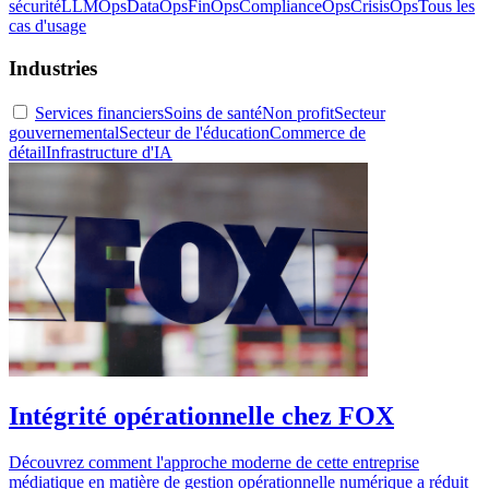
sécurité
LLMOps
DataOps
FinOps
ComplianceOps
CrisisOps
Tous les
cas d'usage
Industries
Services financiers
Soins de santé
Non profit
Secteur
gouvernemental
Secteur de l'éducation
Commerce de
détail
Infrastructure d'IA
Intégrité opérationnelle chez FOX
Découvrez comment l'approche moderne de cette entreprise
médiatique en matière de gestion opérationnelle numérique a réduit