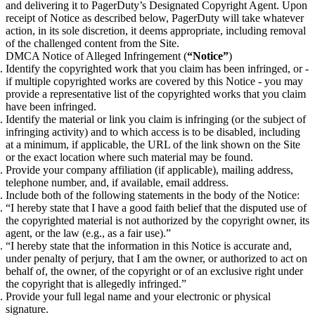
and delivering it to PagerDuty’s Designated Copyright Agent. Upon
receipt of Notice as described below, PagerDuty will take whatever
action, in its sole discretion, it deems appropriate, including removal
of the challenged content from the Site.
DMCA Notice of Alleged Infringement (
“Notice”
)
Identify the copyrighted work that you claim has been infringed, or -
if multiple copyrighted works are covered by this Notice - you may
provide a representative list of the copyrighted works that you claim
have been infringed.
Identify the material or link you claim is infringing (or the subject of
infringing activity) and to which access is to be disabled, including
at a minimum, if applicable, the URL of the link shown on the Site
or the exact location where such material may be found.
Provide your company affiliation (if applicable), mailing address,
telephone number, and, if available, email address.
Include both of the following statements in the body of the Notice:
“I hereby state that I have a good faith belief that the disputed use of
the copyrighted material is not authorized by the copyright owner, its
agent, or the law (e.g., as a fair use).”
“I hereby state that the information in this Notice is accurate and,
under penalty of perjury, that I am the owner, or authorized to act on
behalf of, the owner, of the copyright or of an exclusive right under
the copyright that is allegedly infringed.”
Provide your full legal name and your electronic or physical
signature.