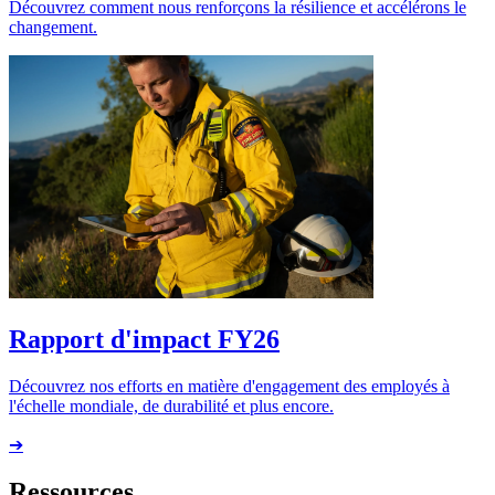
Découvrez comment nous renforçons la résilience et accélérons le
changement.
Rapport d'impact FY26
Découvrez nos efforts en matière d'engagement des employés à
l'échelle mondiale, de durabilité et plus encore.
➔
Ressources