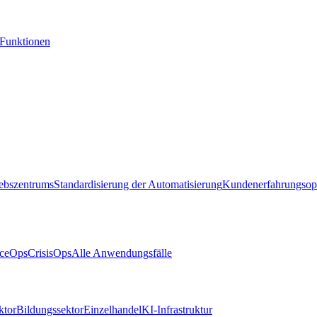
-Funktionen
iebszentrums
Standardisierung der Automatisierung
Kundenerfahrungsop
ceOps
CrisisOps
Alle Anwendungsfälle
ktor
Bildungssektor
Einzelhandel
KI-Infrastruktur