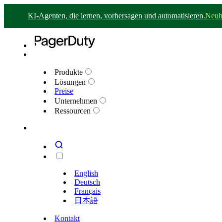
KI-Agenten, die lernen, vorhersagen und automatisieren.
Neuh
Produkte
Lösungen
Preise
Unternehmen
Ressourcen
English
Deutsch
Français
日本語
Kontakt