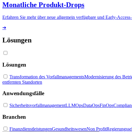
Monatliche Produkt-Drops
Erfahren Sie mehr über neue allgemein verfügbare und Early-Access
➔
Lösungen
Lösungen
Transformation des Vorfallmanagements
Modernisierung des Betr
entfernten Standorten
Anwendungsfälle
Sicherheitsvorfallmanagement
LLMOps
DataOps
FinOps
Complian
Branchen
Finanzdienstleistungen
Gesundheitswesen
Non Profit
Regierungsse