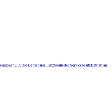
erationen
Digitale Betriebsresilienz
Skalierter Servicebesitz
Betrieb an