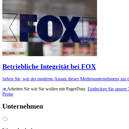
Betriebliche Integrität bei FOX
Sehen Sie, wie der moderne Ansatz dieses Medienunternehmens zur di
➔
Arbeiten Sie wie Sie wollen mit PagerDuty.
Entdecken Sie unsere 
Preise
Unternehmen