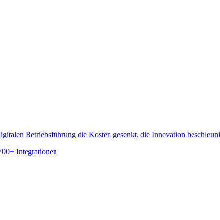
gitalen Betriebsführung die Kosten gesenkt, die Innovation beschleun
700+ Integrationen