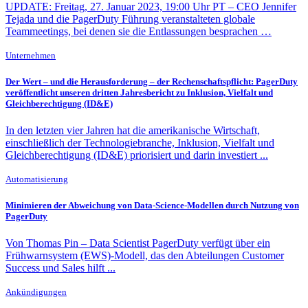
UPDATE: Freitag, 27. Januar 2023, 19:00 Uhr PT – CEO Jennifer
Tejada und die PagerDuty Führung veranstalteten globale
Teammeetings, bei denen sie die Entlassungen besprachen …
Unternehmen
Der Wert – und die Herausforderung – der Rechenschaftspflicht: PagerDuty
veröffentlicht unseren dritten Jahresbericht zu Inklusion, Vielfalt und
Gleichberechtigung (ID&E)
In den letzten vier Jahren hat die amerikanische Wirtschaft,
einschließlich der Technologiebranche, Inklusion, Vielfalt und
Gleichberechtigung (ID&E) priorisiert und darin investiert ...
Automatisierung
Minimieren der Abweichung von Data-Science-Modellen durch Nutzung von
PagerDuty
Von Thomas Pin – Data Scientist PagerDuty verfügt über ein
Frühwarnsystem (EWS)-Modell, das den Abteilungen Customer
Success und Sales hilft ...
Ankündigungen