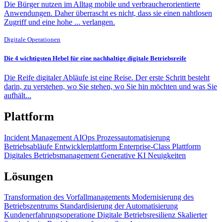
Die Bürger nutzen im Alltag mobile und verbraucherorientierte
Anwendungen. Daher überrascht es nicht, dass sie einen nahtlosen
Zugriff und eine hohe ... verlangen.
Digitale Operationen
Die 4 wichtigsten Hebel für eine nachhaltige digitale Betriebsreife
Die Reife digitaler Abläufe ist eine Reise. Der erste Schritt besteht
darin, zu verstehen, wo Sie stehen, wo Sie hin möchten und was Sie
aufhält...
Plattform
Incident Management
AIOps
Prozessautomatisierung
Betriebsabläufe
Entwicklerplattform
Enterprise-Class Plattform
Digitales Betriebsmanagement
Generative KI
Neuigkeiten
Lösungen
Transformation des Vorfallmanagements
Modernisierung des
Betriebszentrums
Standardisierung der Automatisierung
Kundenerfahrungsoperatione
Digitale Betriebsresilienz
Skalierter