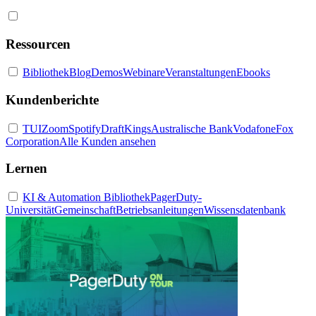
Ressourcen
Bibliothek
Blog
Demos
Webinare
Veranstaltungen
Ebooks
Kundenberichte
TUI
Zoom
Spotify
DraftKings
Australische Bank
Vodafone
Fox
Corporation
Alle Kunden ansehen
Lernen
KI & Automation Bibliothek
PagerDuty-
Universität
Gemeinschaft
Betriebsanleitungen
Wissensdatenbank