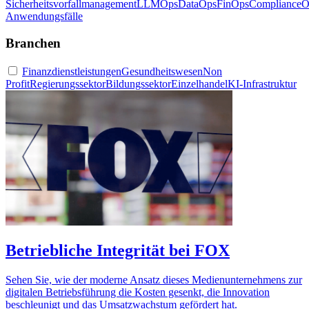
Sicherheitsvorfallmanagement
LLMOps
DataOps
FinOps
ComplianceO
Anwendungsfälle
Branchen
Finanzdienstleistungen
Gesundheitswesen
Non
Profit
Regierungssektor
Bildungssektor
Einzelhandel
KI-Infrastruktur
Betriebliche Integrität bei FOX
Sehen Sie, wie der moderne Ansatz dieses Medienunternehmens zur
digitalen Betriebsführung die Kosten gesenkt, die Innovation
beschleunigt und das Umsatzwachstum gefördert hat.