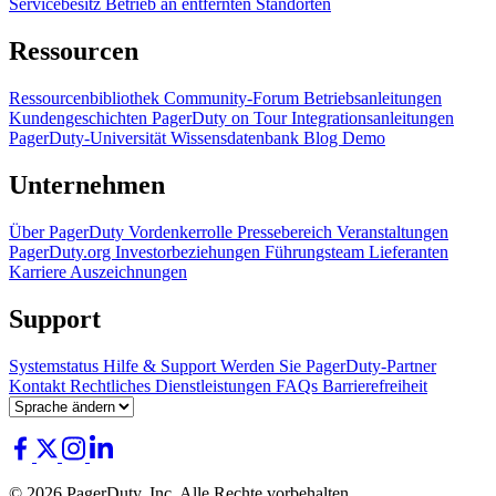
Servicebesitz
Betrieb an entfernten Standorten
Ressourcen
Ressourcenbibliothek
Community-Forum
Betriebsanleitungen
Kundengeschichten
PagerDuty on Tour
Integrationsanleitungen
PagerDuty-Universität
Wissensdatenbank
Blog
Demo
Unternehmen
Über PagerDuty
Vordenkerrolle
Pressebereich
Veranstaltungen
PagerDuty.org
Investorbeziehungen
Führungsteam
Lieferanten
Karriere
Auszeichnungen
Support
Systemstatus
Hilfe & Support
Werden Sie PagerDuty-Partner
Kontakt
Rechtliches
Dienstleistungen
FAQs
Barrierefreiheit
© 2026 PagerDuty, Inc. Alle Rechte vorbehalten.