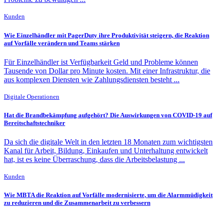
Kunden
Wie Einzelhändler mit PagerDuty ihre Produktivität steigern, die Reaktion
auf Vorfälle verändern und Teams stärken
Für Einzelhändler ist Verfügbarkeit Geld und Probleme können
Tausende von Dollar pro Minute kosten. Mit einer Infrastruktur, die
aus komplexen Diensten wie Zahlungsdiensten besteht ...
Digitale Operationen
Hat die Brandbekämpfung aufgehört? Die Auswirkungen von COVID-19 auf
Bereitschaftstechniker
Da sich die digitale Welt in den letzten 18 Monaten zum wichtigsten
Kanal für Arbeit, Bildung, Einkaufen und Unterhaltung entwickelt
hat, ist es keine Überraschung, dass die Arbeitsbelastung ...
Kunden
Wie MBTA die Reaktion auf Vorfälle modernisierte, um die Alarmmüdigkeit
zu reduzieren und die Zusammenarbeit zu verbessern