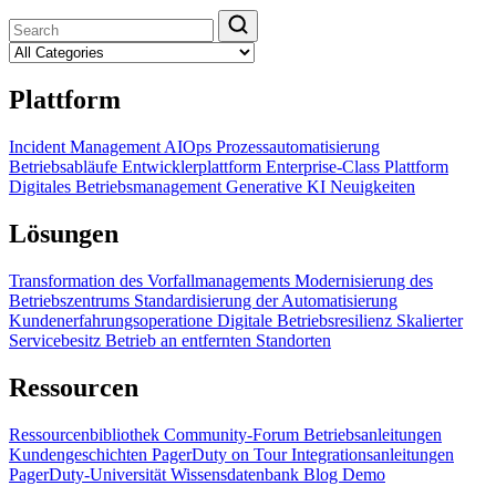
Plattform
Incident Management
AIOps
Prozessautomatisierung
Betriebsabläufe
Entwicklerplattform
Enterprise-Class Plattform
Digitales Betriebsmanagement
Generative KI
Neuigkeiten
Lösungen
Transformation des Vorfallmanagements
Modernisierung des
Betriebszentrums
Standardisierung der Automatisierung
Kundenerfahrungsoperatione
Digitale Betriebsresilienz
Skalierter
Servicebesitz
Betrieb an entfernten Standorten
Ressourcen
Ressourcenbibliothek
Community-Forum
Betriebsanleitungen
Kundengeschichten
PagerDuty on Tour
Integrationsanleitungen
PagerDuty-Universität
Wissensdatenbank
Blog
Demo