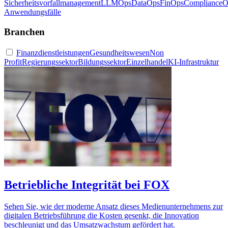
Sicherheitsvorfallmanagement
LLMOps
DataOps
FinOps
ComplianceO
Anwendungsfälle
Branchen
Finanzdienstleistungen
Gesundheitswesen
Non
Profit
Regierungssektor
Bildungssektor
Einzelhandel
KI-Infrastruktur
Betriebliche Integrität bei FOX
Sehen Sie, wie der moderne Ansatz dieses Medienunternehmens zur
digitalen Betriebsführung die Kosten gesenkt, die Innovation
beschleunigt und das Umsatzwachstum gefördert hat.