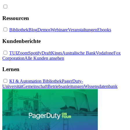
Ressourcen
Bibliothek
Blog
Demos
Webinare
Veranstaltungen
Ebooks
Kundenberichte
TUI
Zoom
Spotify
DraftKings
Australische Bank
Vodafone
Fox
Corporation
Alle Kunden ansehen
Lernen
KI & Automation Bibliothek
PagerDuty-
Universität
Gemeinschaft
Betriebsanleitungen
Wissensdatenbank