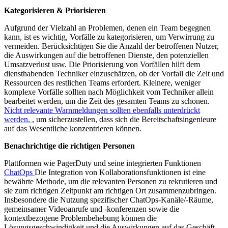
Kategorisieren & Priorisieren
Aufgrund der Vielzahl an Problemen, denen ein Team begegnen
kann, ist es wichtig, Vorfälle zu kategorisieren, um Verwirrung zu
vermeiden. Berücksichtigen Sie die Anzahl der betroffenen Nutzer,
die Auswirkungen auf die betroffenen Dienste, den potenziellen
Umsatzverlust usw. Die Priorisierung von Vorfällen hilft dem
diensthabenden Techniker einzuschätzen, ob der Vorfall die Zeit und
Ressourcen des restlichen Teams erfordert. Kleinere, weniger
komplexe Vorfälle sollten nach Möglichkeit vom Techniker allein
bearbeitet werden, um die Zeit des gesamten Teams zu schonen.
Nicht relevante Warnmeldungen sollten ebenfalls unterdrückt
werden.
, um sicherzustellen, dass sich die Bereitschaftsingenieure
auf das Wesentliche konzentrieren können.
Benachrichtige die richtigen Personen
Plattformen wie PagerDuty und seine integrierten Funktionen
ChatOps
Die Integration von Kollaborationsfunktionen ist eine
bewährte Methode, um die relevanten Personen zu rekrutieren und
sie zum richtigen Zeitpunkt am richtigen Ort zusammenzubringen.
Insbesondere die Nutzung spezifischer ChatOps-Kanäle/-Räume,
gemeinsamer Videoanrufe und -konferenzen sowie die
kontextbezogene Problembehebung können die
Lösungsgeschwindigkeit und die Auswirkungen auf das Geschäft