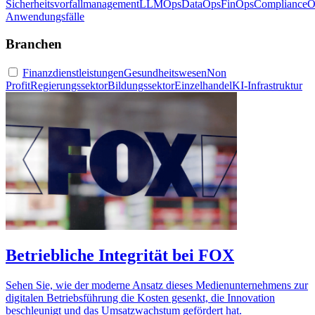
Sicherheitsvorfallmanagement
LLMOps
DataOps
FinOps
ComplianceO
Anwendungsfälle
Branchen
Finanzdienstleistungen
Gesundheitswesen
Non
Profit
Regierungssektor
Bildungssektor
Einzelhandel
KI-Infrastruktur
Betriebliche Integrität bei FOX
Sehen Sie, wie der moderne Ansatz dieses Medienunternehmens zur
digitalen Betriebsführung die Kosten gesenkt, die Innovation
beschleunigt und das Umsatzwachstum gefördert hat.