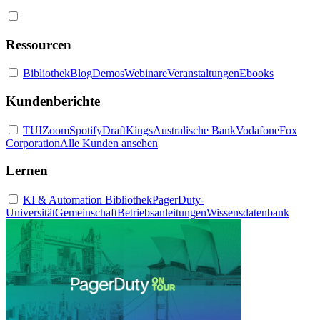
Ressourcen
Bibliothek
Blog
Demos
Webinare
Veranstaltungen
Ebooks
Kundenberichte
TUI
Zoom
Spotify
DraftKings
Australische Bank
Vodafone
Fox
Corporation
Alle Kunden ansehen
Lernen
KI & Automation Bibliothek
PagerDuty-
Universität
Gemeinschaft
Betriebsanleitungen
Wissensdatenbank