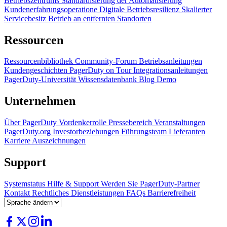
Betriebszentrums
Standardisierung der Automatisierung
Kundenerfahrungsoperatione
Digitale Betriebsresilienz
Skalierter
Servicebesitz
Betrieb an entfernten Standorten
Ressourcen
Ressourcenbibliothek
Community-Forum
Betriebsanleitungen
Kundengeschichten
PagerDuty on Tour
Integrationsanleitungen
PagerDuty-Universität
Wissensdatenbank
Blog
Demo
Unternehmen
Über PagerDuty
Vordenkerrolle
Pressebereich
Veranstaltungen
PagerDuty.org
Investorbeziehungen
Führungsteam
Lieferanten
Karriere
Auszeichnungen
Support
Systemstatus
Hilfe & Support
Werden Sie PagerDuty-Partner
Kontakt
Rechtliches
Dienstleistungen
FAQs
Barrierefreiheit