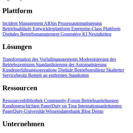
Plattform
Incident Management
AIOps
Prozessautomatisierung
Betriebsabläufe
Entwicklerplattform
Enterprise-Class Plattform
Digitales Betriebsmanagement
Generative KI
Neuigkeiten
Lösungen
Transformation des Vorfallmanagements
Modernisierung des
Betriebszentrums
Standardisierung der Automatisierung
Kundenerfahrungsoperatione
Digitale Betriebsresilienz
Skalierter
Servicebesitz
Betrieb an entfernten Standorten
Ressourcen
Ressourcenbibliothek
Community-Forum
Betriebsanleitungen
Kundengeschichten
PagerDuty on Tour
Integrationsanleitungen
PagerDuty-Universität
Wissensdatenbank
Blog
Demo
Unternehmen