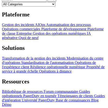
Plateforme
Gestion des incidents
AIOps
Automatisation des processus
Opérations commerciales
Plateforme de développement
Plateforme
de classe Entreprise
Gestion des opérations numériques
IA
générative
Quoi de neuf
Solutions
Transformation de la gestion des incidents
Modernisation du centre
d'opérations
Standardisation de l'automatisation
Opérations de
l'expérience client
Résilience opérationnelle numérique
Propriété de
service à grande échelle
Opérations à distance
Ressources
Bibliothèque de ressources
Forum communautaire
Guides
opérationnels
PagerDuty en tournée
Témoignages de clients
Guides
d'intégration
Université PagerDuty
Base de connaissances
Blog
Démo