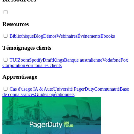
Ressources
Bibliothèque
Blog
Démos
Webinaires
Événements
Ebooks
Témoignages clients
TUI
Zoom
Spotify
DraftKings
Banque australienne
Vodafone
Fox
Corporation
Voir tous les clients
Apprentissage
Cas d'usage IA & Auto
Université PagerDuty
Communauté
Base
de connaissances
Guides opérationnels