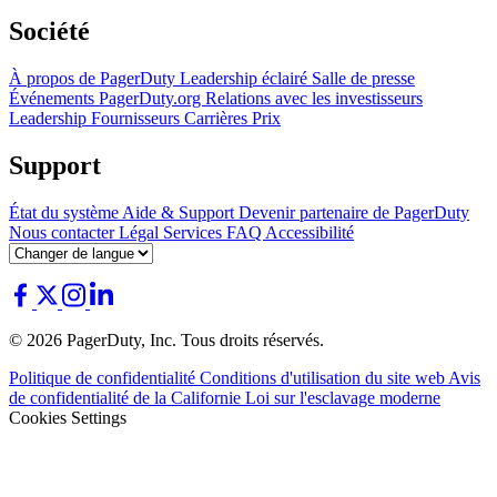
Société
À propos de PagerDuty
Leadership éclairé
Salle de presse
Événements
PagerDuty.org
Relations avec les investisseurs
Leadership
Fournisseurs
Carrières
Prix
Support
État du système
Aide & Support
Devenir partenaire de PagerDuty
Nous contacter
Légal
Services
FAQ
Accessibilité
© 2026 PagerDuty, Inc. Tous droits réservés.
Politique de confidentialité
Conditions d'utilisation du site web
Avis
de confidentialité de la Californie
Loi sur l'esclavage moderne
Cookies Settings