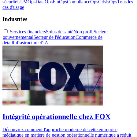
sécurité
LLMOps
DataOps
FinOps
ComplianceOps
CrisisOps
Tous les
cas d'usage
Industries
Services financiers
Soins de santé
Non profit
Secteur
gouvernemental
Secteur de l'éducation
Commerce de
détail
Infrastructure d'IA
Intégrité opérationnelle chez FOX
Découvrez comment l'approche moderne de cette entreprise
médiatique en matière de gestion opérationnelle numérique a réduit