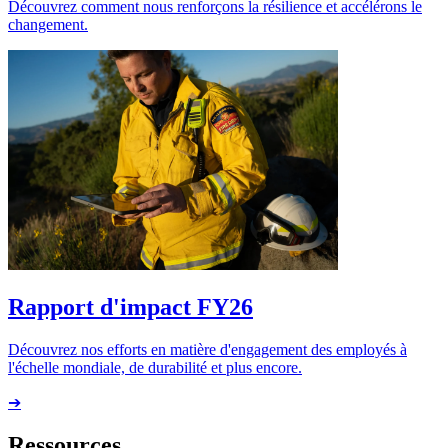
Découvrez comment nous renforçons la résilience et accélérons le
changement.
Rapport d'impact FY26
Découvrez nos efforts en matière d'engagement des employés à
l'échelle mondiale, de durabilité et plus encore.
➔
Ressources