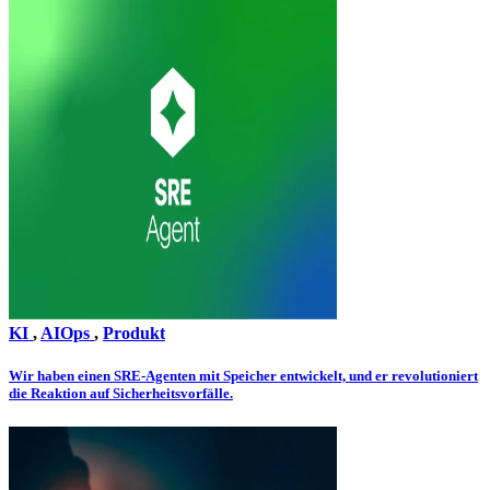
KI
,
AIOps
,
Produkt
Wir haben einen SRE-Agenten mit Speicher entwickelt, und er revolutioniert
die Reaktion auf Sicherheitsvorfälle.