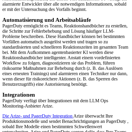
alarmierte Entwickler über alle notwendigen Informationen, sobald
er mit der Untersuchung des Vorfalls beginnt.
Automatisierung und Arbeitsabläufe
PagerDuty ermöglicht es Teams, Reaktionshandbücher zu erstellen,
die Schritte zur Fehlerbehebung und Lösung häufiger LLM-
Probleme beschreiben. Diese Handbücher können bei bestimmten
Vorfällen automatisch ausgelöst werden und tragen so zu
standardisierten und schnelleren Reaktionszeiten im gesamten Team
bei. Mit dem Aufkommen agentenbasierter KI werden diese
Reaktionshandbücher intelligenter. Anstatt einem vordefinierten
Workflow zu folgen, diagnostizieren sie das Problem, führen
risikoarme Maßnahmen zur Behebung durch (z. B. das Auslösen
eines erneuten Trainings) und alarmieren einen Techniker nur dann,
wenn dieser für risikoreichere Aktionen (z. B. das Sperren des
Benutzerzugriffs) eine Autorisierung benötigt.
Integrationen
PagerDuty verfügt über Integrationen mit dem LLM Ops
Monitoring-Anbieter Arize.
Die Arize- und PagerDuty Integration
Arize überwacht Ihre
Produktionsmodelle und sendet Benachrichtigungen an PagerDuty ,
sobald Ihre Modelle einen bestimmten Schwellenwert
unterschreiten. Arize und PagerDuty sorgen dafür, dass Ihre Teams