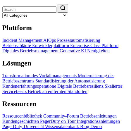
Plattform
Incident Management
AIOps
Prozessautomatisierung
Betriebsabläufe
Entwicklerplattform
Enterprise-Class Plattform
Digitales Betriebsmanagement
Generative KI
Neuigkeiten
Lösungen
Transformation des Vorfallmanagements
Modernisierung des
Betriebszentrums
Standardisierung der Automatisierung
Kundenerfahrungsoperatione
Digitale Betriebsresilienz
Skalierter
Servicebesitz
Betrieb an entfernten Standorten
Ressourcen
Ressourcenbibliothek
Community-Forum
Betriebsanleitungen
Kundengeschichten
PagerDuty on Tour
Integrationsanleitungen
PagerDuty-Universität
Wissensdatenbank
Blog
Demo