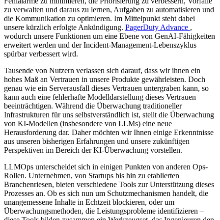
Fehlalarme zu minimieren, die Priorisierung zu verbessern, Vorfälle
zu verwalten und daraus zu lernen, Aufgaben zu automatisieren und
die Kommunikation zu optimieren. Im Mittelpunkt steht dabei
unsere kürzlich erfolgte Ankündigung.
PagerDuty Advance
,
wodurch unsere Funktionen um eine Ebene von GenAI-Fähigkeiten
erweitert werden und der Incident-Management-Lebenszyklus
spürbar verbessert wird.
Tausende von Nutzern verlassen sich darauf, dass wir ihnen ein
hohes Maß an Vertrauen in unsere Produkte gewährleisten. Doch
genau wie ein Serverausfall dieses Vertrauen untergraben kann, so
kann auch eine fehlerhafte Modelldarstellung dieses Vertrauen
beeinträchtigen. Während die Überwachung traditioneller
Infrastrukturen für uns selbstverständlich ist, stellt die Überwachung
von KI-Modellen (insbesondere von LLMs) eine neue
Herausforderung dar. Daher möchten wir Ihnen einige Erkenntnisse
aus unseren bisherigen Erfahrungen und unsere zukünftigen
Perspektiven im Bereich der KI-Überwachung vorstellen.
LLMOps unterscheidet sich in einigen Punkten von anderen Ops-
Rollen. Unternehmen, von Startups bis hin zu etablierten
Branchenriesen, bieten verschiedene Tools zur Unterstützung dieses
Prozesses an. Ob es sich nun um Schutzmechanismen handelt, die
unangemessene Inhalte in Echtzeit blockieren, oder um
Überwachungsmethoden, die Leistungsprobleme identifizieren –
diese Tools bilden zusammen ein Werkzeugset, das Ingenieuren den