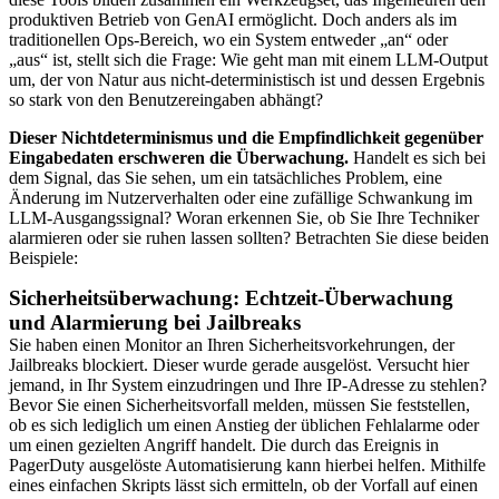
produktiven Betrieb von GenAI ermöglicht. Doch anders als im
traditionellen Ops-Bereich, wo ein System entweder „an“ oder
„aus“ ist, stellt sich die Frage: Wie geht man mit einem LLM-Output
um, der von Natur aus nicht-deterministisch ist und dessen Ergebnis
so stark von den Benutzereingaben abhängt?
Dieser Nichtdeterminismus und die Empfindlichkeit gegenüber
Eingabedaten erschweren die Überwachung.
Handelt es sich bei
dem Signal, das Sie sehen, um ein tatsächliches Problem, eine
Änderung im Nutzerverhalten oder eine zufällige Schwankung im
LLM-Ausgangssignal? Woran erkennen Sie, ob Sie Ihre Techniker
alarmieren oder sie ruhen lassen sollten? Betrachten Sie diese beiden
Beispiele:
Sicherheitsüberwachung: Echtzeit-Überwachung
und Alarmierung bei Jailbreaks
Sie haben einen Monitor an Ihren Sicherheitsvorkehrungen, der
Jailbreaks blockiert. Dieser wurde gerade ausgelöst. Versucht hier
jemand, in Ihr System einzudringen und Ihre IP-Adresse zu stehlen?
Bevor Sie einen Sicherheitsvorfall melden, müssen Sie feststellen,
ob es sich lediglich um einen Anstieg der üblichen Fehlalarme oder
um einen gezielten Angriff handelt. Die durch das Ereignis in
PagerDuty ausgelöste Automatisierung kann hierbei helfen. Mithilfe
eines einfachen Skripts lässt sich ermitteln, ob der Vorfall auf einen