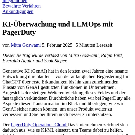
Integrationen
Bewährte Verfahren
Ankündigungen
KI-Überwachung und LLMOps mit
PagerDuty
von
Mitra Goswami
5. Februar 2025
|
5 Minuten Lesezeit
Dieser Beitrag wurde verfasst von
Mitra Goswami, Ralph Bird,
Everaldo Aguiar und Scott Sieper.
Generative KI (GenAI) hat in den letzten zwei Jahren eine rasante
Entwicklung durchlaufen – von der anfänglichen Begeisterung für
ChatGPT über erste Erkundungen bis hin zum zunehmenden
Einsatz von GenAI-gestützten Funktionen in Unternehmen.
Angesichts der stetigen Weiterentwicklung dieses Feldes und der
fast täglich verkündeten Durchbrüche haben wir bei PagerDuty alle
Aspekte dieser Transformation im Blick und überlegen, wie wir
GenAI sicher nutzen können, um unser Produkt weiter zu
verbessern und Sie bei Ihrem noch besser zu unterstützen.
Der
PagerDuty Operations Cloud
Das Unternehmen zeichnet sich
dadurch aus, wie es KI/ML einsetzt, um Teams dabei zu helfen,