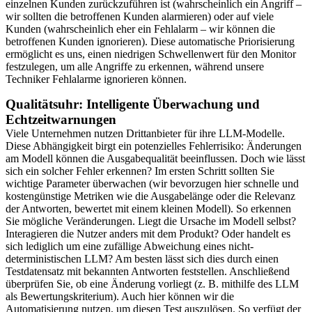
einzelnen Kunden zurückzuführen ist (wahrscheinlich ein Angriff –
wir sollten die betroffenen Kunden alarmieren) oder auf viele
Kunden (wahrscheinlich eher ein Fehlalarm – wir können die
betroffenen Kunden ignorieren). Diese automatische Priorisierung
ermöglicht es uns, einen niedrigen Schwellenwert für den Monitor
festzulegen, um alle Angriffe zu erkennen, während unsere
Techniker Fehlalarme ignorieren können.
Qualitätsuhr: Intelligente Überwachung und
Echtzeitwarnungen
Viele Unternehmen nutzen Drittanbieter für ihre LLM-Modelle.
Diese Abhängigkeit birgt ein potenzielles Fehlerrisiko: Änderungen
am Modell können die Ausgabequalität beeinflussen. Doch wie lässt
sich ein solcher Fehler erkennen? Im ersten Schritt sollten Sie
wichtige Parameter überwachen (wir bevorzugen hier schnelle und
kostengünstige Metriken wie die Ausgabelänge oder die Relevanz
der Antworten, bewertet mit einem kleinen Modell). So erkennen
Sie mögliche Veränderungen. Liegt die Ursache im Modell selbst?
Interagieren die Nutzer anders mit dem Produkt? Oder handelt es
sich lediglich um eine zufällige Abweichung eines nicht-
deterministischen LLM? Am besten lässt sich dies durch einen
Testdatensatz mit bekannten Antworten feststellen. Anschließend
überprüfen Sie, ob eine Änderung vorliegt (z. B. mithilfe des LLM
als Bewertungskriterium). Auch hier können wir die
Automatisierung nutzen, um diesen Test auszulösen. So verfügt der