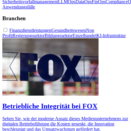
Sicherheitsvorfallmanagement
LLMOps
DataOps
FinOps
ComplianceO
Anwendungsfälle
Branchen
Finanzdienstleistungen
Gesundheitswesen
Non
Profit
Regierungssektor
Bildungssektor
Einzelhandel
KI-Infrastruktur
Betriebliche Integrität bei FOX
Sehen Sie, wie der moderne Ansatz dieses Medienunternehmens zur
digitalen Betriebsführung die Kosten gesenkt, die Innovation
beschleunigt und das Umsatzwachstum gefördert hat.