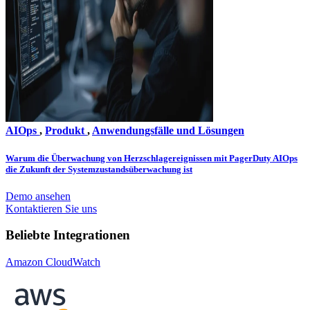
AIOps
,
Produkt
,
Anwendungsfälle und Lösungen
Warum die Überwachung von Herzschlagereignissen mit PagerDuty AIOps
die Zukunft der Systemzustandsüberwachung ist
Demo ansehen
Kontaktieren Sie uns
Beliebte Integrationen
Amazon CloudWatch