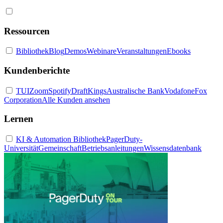
Ressourcen
Bibliothek
Blog
Demos
Webinare
Veranstaltungen
Ebooks
Kundenberichte
TUI
Zoom
Spotify
DraftKings
Australische Bank
Vodafone
Fox
Corporation
Alle Kunden ansehen
Lernen
KI & Automation Bibliothek
PagerDuty-
Universität
Gemeinschaft
Betriebsanleitungen
Wissensdatenbank