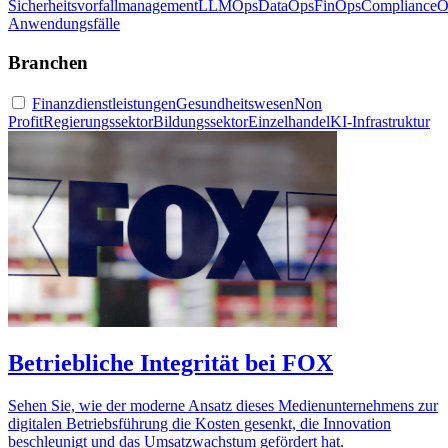
Sicherheitsvorfallmanagement
LLMOps
DataOps
FinOps
ComplianceO
Anwendungsfälle
Branchen
Finanzdienstleistungen
Gesundheitswesen
Non
Profit
Regierungssektor
Bildungssektor
Einzelhandel
KI-Infrastruktur
Betriebliche Integrität bei FOX
Sehen Sie, wie der moderne Ansatz dieses Medienunternehmens zur
digitalen Betriebsführung die Kosten gesenkt, die Innovation
beschleunigt und das Umsatzwachstum gefördert hat.