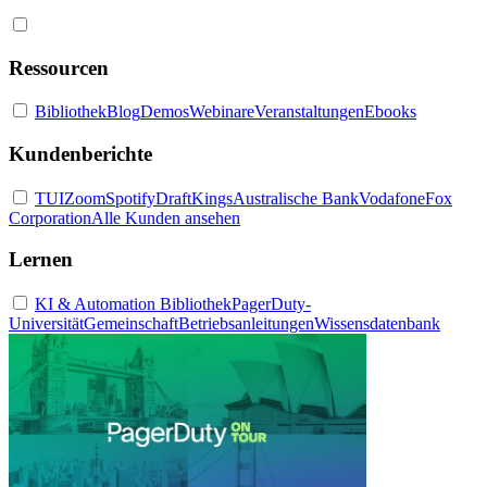
Ressourcen
Bibliothek
Blog
Demos
Webinare
Veranstaltungen
Ebooks
Kundenberichte
TUI
Zoom
Spotify
DraftKings
Australische Bank
Vodafone
Fox
Corporation
Alle Kunden ansehen
Lernen
KI & Automation Bibliothek
PagerDuty-
Universität
Gemeinschaft
Betriebsanleitungen
Wissensdatenbank