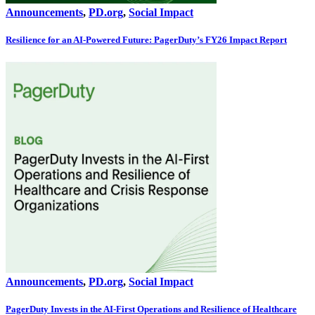
Announcements
,
PD.org
,
Social Impact
Resilience for an AI-Powered Future: PagerDuty’s FY26 Impact Report
Announcements
,
PD.org
,
Social Impact
PagerDuty Invests in the AI-First Operations and Resilience of Healthcare