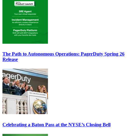
The Path to Autonomous Operations: PagerDuty Spring 26
Release
Celebrating a Baton Pass at the NYSE’s Closing Bell