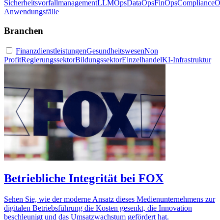
Sicherheitsvorfallmanagement
LLMOps
DataOps
FinOps
ComplianceO
Anwendungsfälle
Branchen
Finanzdienstleistungen
Gesundheitswesen
Non
Profit
Regierungssektor
Bildungssektor
Einzelhandel
KI-Infrastruktur
Betriebliche Integrität bei FOX
Sehen Sie, wie der moderne Ansatz dieses Medienunternehmens zur
digitalen Betriebsführung die Kosten gesenkt, die Innovation
beschleunigt und das Umsatzwachstum gefördert hat.