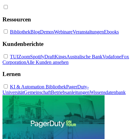
Ressourcen
Bibliothek
Blog
Demos
Webinare
Veranstaltungen
Ebooks
Kundenberichte
TUI
Zoom
Spotify
DraftKings
Australische Bank
Vodafone
Fox
Corporation
Alle Kunden ansehen
Lernen
KI & Automation Bibliothek
PagerDuty-
Universität
Gemeinschaft
Betriebsanleitungen
Wissensdatenbank