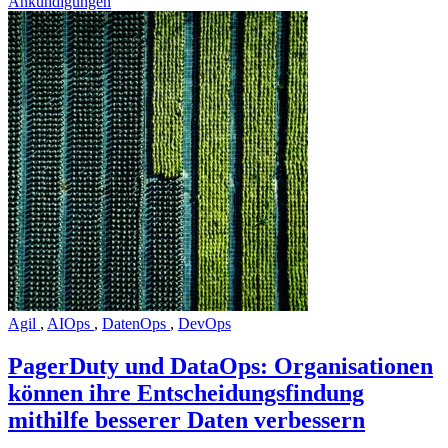
Ankündigungen
Agil
,
AIOps
,
DatenOps
,
DevOps
PagerDuty und DataOps: Organisationen
können ihre Entscheidungsfindung
mithilfe besserer Daten verbessern