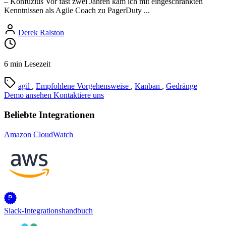
– Konfuzius Vor fast zwei Jahren kam ich mit eingeschränkten
Kenntnissen als Agile Coach zu PagerDuty ...
Derek Ralston
6 min Lesezeit
agil
,
Empfohlene Vorgehensweise
,
Kanban
,
Gedränge
Demo ansehen
Kontaktiere uns
Beliebte Integrationen
Amazon CloudWatch
Slack-Integrationshandbuch