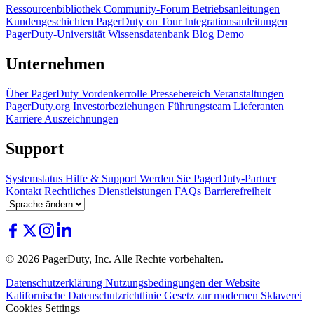
Ressourcenbibliothek
Community-Forum
Betriebsanleitungen
Kundengeschichten
PagerDuty on Tour
Integrationsanleitungen
PagerDuty-Universität
Wissensdatenbank
Blog
Demo
Unternehmen
Über PagerDuty
Vordenkerrolle
Pressebereich
Veranstaltungen
PagerDuty.org
Investorbeziehungen
Führungsteam
Lieferanten
Karriere
Auszeichnungen
Support
Systemstatus
Hilfe & Support
Werden Sie PagerDuty-Partner
Kontakt
Rechtliches
Dienstleistungen
FAQs
Barrierefreiheit
© 2026 PagerDuty, Inc. Alle Rechte vorbehalten.
Datenschutzerklärung
Nutzungsbedingungen der Website
Kalifornische Datenschutzrichtlinie
Gesetz zur modernen Sklaverei
Cookies Settings