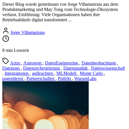
Dieser Blog wurde gemeinsam von Jorge Villamariona aus dem
Produktmarketing und May Tong vom Technologie-Ökosystem
verfasst. Einführung: Viele Organisationen haben ihre
Betriebsabläufe digital transformiert ...
Jorge Villamariona
8 min Lesezeit
Arize
,
Astronom
,
DatenEngineering
,
Datenbeobachtung
,
Datenops
,
Datenorchestrierung
,
Datenqualität
,
Datenwissenschaft
,
Integrationen
,
aufleuchten
,
MLModell
,
Monte Carlo
,
pagerdienst
,
Partnerschaften
,
Präfekt
,
WarumLabs