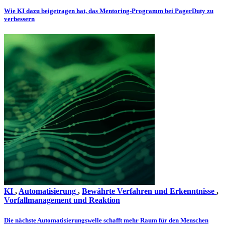
Wie KI dazu beigetragen hat, das Mentoring-Programm bei PagerDuty zu
verbessern
KI
,
Automatisierung
,
Bewährte Verfahren und Erkenntnisse
,
Vorfallmanagement und Reaktion
Die nächste Automatisierungswelle schafft mehr Raum für den Menschen