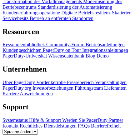
Transformation des Vorfallmanagements
Modernisierung des
Betriebszentrums
Standardisierung der Automatisierung
Kundenerfahrungsoperatione
Digitale Betriebsresilienz
Skalierter
Servicebesitz
Betrieb an entfernten Standorten
Ressourcen
Ressourcenbibliothek
Community-Forum
Betriebsanleitungen
Kundengeschichten
PagerDuty on Tour
Integrationsanleitungen
PagerDuty-Universität
Wissensdatenbank
Blog
Demo
Unternehmen
Über PagerDuty
Vordenkerrolle
Pressebereich
Veranstaltungen
PagerDuty.org
Investorbeziehungen
Führungsteam
Lieferanten
Karriere
Auszeichnungen
Support
Systemstatus
Hilfe & Support
Werden Sie PagerDuty-Partner
Kontakt
Rechtliches
Dienstleistungen
FAQs
Barrierefreiheit