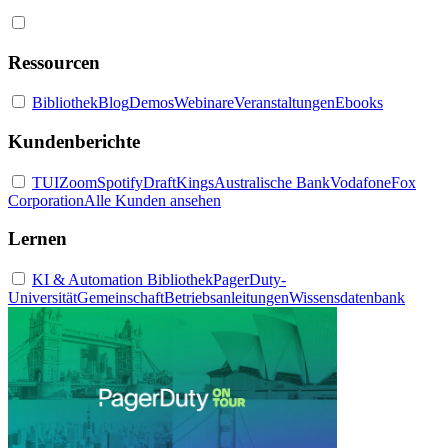
Ressourcen
Bibliothek
Blog
Demos
Webinare
Veranstaltungen
Ebooks
Kundenberichte
TUI
Zoom
Spotify
DraftKings
Australische Bank
Vodafone
Fox
Corporation
Alle Kunden ansehen
Lernen
KI & Automation Bibliothek
PagerDuty-
Universität
Gemeinschaft
Betriebsanleitungen
Wissensdatenbank