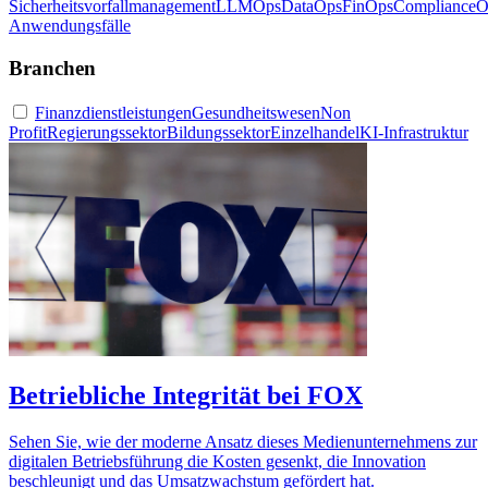
Sicherheitsvorfallmanagement
LLMOps
DataOps
FinOps
ComplianceO
Anwendungsfälle
Branchen
Finanzdienstleistungen
Gesundheitswesen
Non
Profit
Regierungssektor
Bildungssektor
Einzelhandel
KI-Infrastruktur
Betriebliche Integrität bei FOX
Sehen Sie, wie der moderne Ansatz dieses Medienunternehmens zur
digitalen Betriebsführung die Kosten gesenkt, die Innovation
beschleunigt und das Umsatzwachstum gefördert hat.