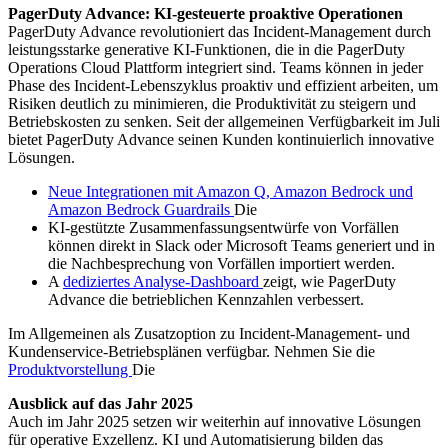
PagerDuty Advance: KI-gesteuerte proaktive Operationen
PagerDuty Advance revolutioniert das Incident-Management durch
leistungsstarke generative KI-Funktionen, die in die PagerDuty
Operations Cloud Plattform integriert sind. Teams können in jeder
Phase des Incident-Lebenszyklus proaktiv und effizient arbeiten, um
Risiken deutlich zu minimieren, die Produktivität zu steigern und
Betriebskosten zu senken. Seit der allgemeinen Verfügbarkeit im Juli
bietet PagerDuty Advance seinen Kunden kontinuierlich innovative
Lösungen.
Neue Integrationen mit Amazon Q, Amazon Bedrock und
Amazon Bedrock Guardrails
Die
KI-gestützte Zusammenfassungsentwürfe von Vorfällen
können direkt in Slack oder Microsoft Teams generiert und in
die Nachbesprechung von Vorfällen importiert werden.
A
dediziertes Analyse-Dashboard
zeigt, wie PagerDuty
Advance die betrieblichen Kennzahlen verbessert.
Im Allgemeinen als Zusatzoption zu Incident-Management- und
Kundenservice-Betriebsplänen verfügbar. Nehmen Sie die
Produktvorstellung
Die
Ausblick auf das Jahr 2025
Auch im Jahr 2025 setzen wir weiterhin auf innovative Lösungen
für operative Exzellenz. KI und Automatisierung bilden das