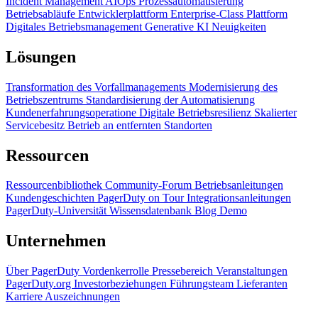
Incident Management
AIOps
Prozessautomatisierung
Betriebsabläufe
Entwicklerplattform
Enterprise-Class Plattform
Digitales Betriebsmanagement
Generative KI
Neuigkeiten
Lösungen
Transformation des Vorfallmanagements
Modernisierung des
Betriebszentrums
Standardisierung der Automatisierung
Kundenerfahrungsoperatione
Digitale Betriebsresilienz
Skalierter
Servicebesitz
Betrieb an entfernten Standorten
Ressourcen
Ressourcenbibliothek
Community-Forum
Betriebsanleitungen
Kundengeschichten
PagerDuty on Tour
Integrationsanleitungen
PagerDuty-Universität
Wissensdatenbank
Blog
Demo
Unternehmen
Über PagerDuty
Vordenkerrolle
Pressebereich
Veranstaltungen
PagerDuty.org
Investorbeziehungen
Führungsteam
Lieferanten
Karriere
Auszeichnungen