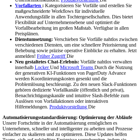
Vorfallarten
:
Kategorisieren Sie Vorfälle und erstellen Sie
maßgeschneiderte Workflows für individuelle
Anwendungsfälle in allen Tochtergesellschaften. Dies bietet
Flexibilität auf Unternehmensebene und optimiert die
Vorfallbearbeitung im großen Maßstab. Verfügbar in allen
Preisplänen.
Dienstumsetzung:
Verschieben Sie Vorfälle nahtlos zwischen
verschiedenen Diensten, um eine schnellere Priorisierung und
Behebung sowie präzise operative Einblicke zu erhalten. Jetzt
anmelden!
Früher Zugriff
Die
Neu gestaltetes Chat-Erlebnis:
Vorfälle nahtlos verwalten
innerhalb
Locker
Und
Microsoft Teams
Durch die Nutzung
der generativen KI-Funktionen von PagerDuty Advance
werden Koordinierungskosten gesenkt und die
Problemlösung beschleunigt. Zu den neuen Slack-Funktionen
gehören dedizierte Vorfallkanäle (öffentlich und privat),
Benachrichtigungskanäle und intuitive Slash-Befehle zum
Auslösen von Vorfallaktionen oder interaktiven
Hilfemeldungen.
Produktvorstellung
Die
Automatisierungsstandardisierung: Optimierung der Abläufe
Unsere Fortschritte in der Automatisierung ermöglichen es
Unternehmen, schneller und intelligenter zu arbeiten und Prozesse
einfacher zu skalieren und zu optimieren. Diese Updates helfen
Teams, sich auf zukünftige Ereignisse vorzubereiten, indem sie