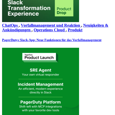
ChatOps
,
Vorfallmanagement und Reaktion
,
Neuigkeiten &
Ankündigungen
,
Operations Cloud
,
Produkt
PagerDutys Slack-App: Neue Funktionen für das Vorfallmanagement