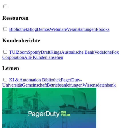
Ressourcen
Bibliothek
Blog
Demos
Webinare
Veranstaltungen
Ebooks
Kundenberichte
TUI
Zoom
Spotify
DraftKings
Australische Bank
Vodafone
Fox
Corporation
Alle Kunden ansehen
Lernen
KI & Automation Bibliothek
PagerDuty-
Universität
Gemeinschaft
Betriebsanleitungen
Wissensdatenbank