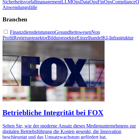
Sicherheitsvorfallmanagement
LLMOps
DataOps
FinOps
ComplianceO
Anwendungsfälle
Branchen
Finanzdienstleistungen
Gesundheitswesen
Non
Profit
Regierungssektor
Bildungssektor
Einzelhandel
KI-Infrastruktur
Betriebliche Integrität bei FOX
Sehen Sie, wie der moderne Ansatz dieses Medienunternehmens zur
digitalen Betriebsführung die Kosten gesenkt, die Innovation
beschleunigt und das Umsatzwachstum gefördert hat.