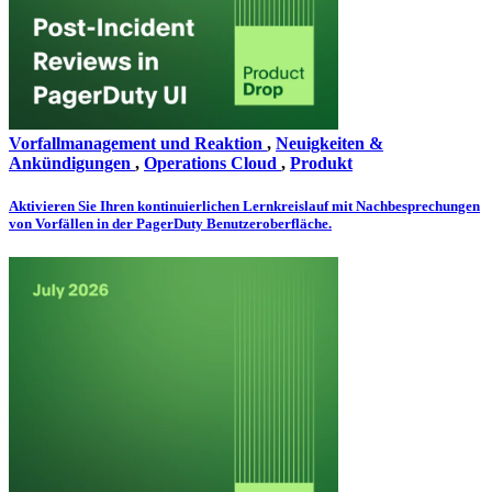
Vorfallmanagement und Reaktion
,
Neuigkeiten &
Ankündigungen
,
Operations Cloud
,
Produkt
Aktivieren Sie Ihren kontinuierlichen Lernkreislauf mit Nachbesprechungen
von Vorfällen in der PagerDuty Benutzeroberfläche.