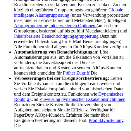
Reaktionszeiten zu verkürzen und Kosten zu senken. Zu den
kürzlich eingeführten Gruppierungstypen gehören:
Globale
intelligente Alarmgruppierung
(unter Verwendung proprietärer
maschineller Lernverfahren und Metadatenfelder), Intelligent
Alarmgruppierung mit erweiterten Optionen
(anpassbare
Gruppierung basierend auf bis zu fünf Metadatenfeldern) und
Inhaltsbasierte Benachrichtigungsgruppierung
(Jetzt mit
erweiterter Unterstützung für E-Mail-Benachrichtigungen).
Alle Funktionen sind allgemein für AIOps-Kunden verfügbar.
Automatisierung von Benachrichtigungen:
Löst
Automatisierungen aus, um die Eskalation von Vorfällen zu
verhindern, die Zuverlässigkeit des Dienstes
aufrechtzuerhalten und Kosten zu senken.
AIOps-Kunden
können sich anmelden für
Früher Zugriff
Die
Verbesserungen bei der Ereignisorchestrierung:
Leiten
Sie Vorfälle dynamisch an die richtigen Teams weiter und
weisen Sie Eskalationspfade anhand von historischen Daten
und dem Ereigniskontext zu. Funktionen wie
Dynamisches
Routing
Und
Zuweisung dynamischer Eskalationsrichtlinien
Reduzieren Sie die Kosten für die Umverteilung von
Aufgaben und steigern Sie die Effizienz. Verfügbar für
PagerDuty AIOps-Kunden. Erfahren Sie mehr über
Ereignisorchestrierung mit diesem Tool.
Produktvorstellung
Die