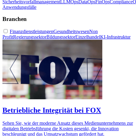
Sicherheitsvorfallmanagement
LLMOps
DataOps
FinOps
ComplianceO
Anwendungsfälle
Branchen
Finanzdienstleistungen
Gesundheitswesen
Non
Profit
Regierungssektor
Bildungssektor
Einzelhandel
KI-Infrastruktur
Betriebliche Integrität bei FOX
Sehen Sie, wie der moderne Ansatz dieses Medienunternehmens zur
digitalen Betriebsführung die Kosten gesenkt, die Innovation
beschleunigt und das Umsatzwachstum gefördert hat.