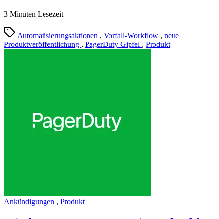
3 Minuten Lesezeit
Automatisierungsaktionen
,
Vorfall-Workflow
,
neue
Produktveröffentlichung
,
PagerDuty Gipfel
,
Produkt
Ankündigungen
,
Produkt