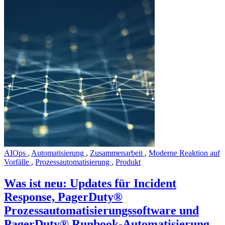
AIOps
,
Automatisierung
,
Zusammenarbeit
,
Moderne Reaktion auf
Vorfälle
,
Prozessautomatisierung
,
Produkt
Was ist neu: Updates für Incident
Response, PagerDuty®
Prozessautomatisierungssoftware und
PagerDuty® Runbook-Automatisierung,