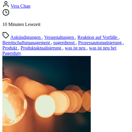
Vera Chan
10 Minuten Lesezeit
Ankündigungen
,
Veranstaltungen
,
Reaktion auf Vorfälle
,
Bereitschaftsmanagement
,
pagerdienst
,
Prozessautomatisierung
,
Produkt
,
Produktaktualisierung
,
was ist neu
,
was ist neu bei
Pagerduty