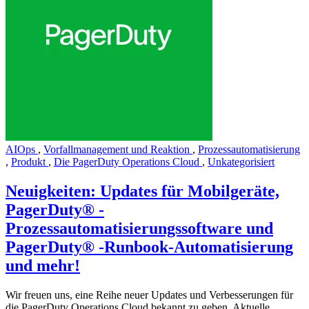
AIOps
,
Vorfallmanagement und Reaktion
,
Prozessautomatisierung
,
Produkt
,
Die PagerDuty Operations Cloud
,
Unkategorisiert
Neuigkeiten: Updates für Mobilgeräte,
PagerDuty® -
Prozessautomatisierungssoftware und
PagerDuty® -Runbook-Automatisierung
und mehr!
Wir freuen uns, eine Reihe neuer Updates und Verbesserungen für
die PagerDuty Operations Cloud bekannt zu geben. Aktuelle