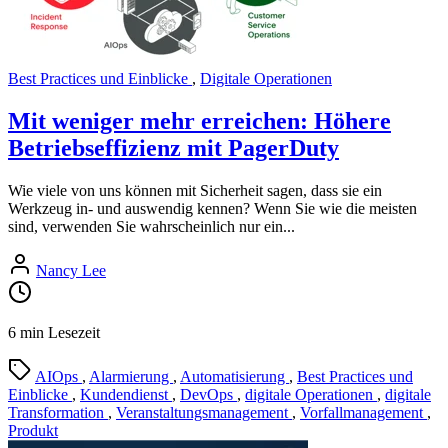
Best Practices und Einblicke
,
Digitale Operationen
Mit weniger mehr erreichen: Höhere
Betriebseffizienz mit PagerDuty
Wie viele von uns können mit Sicherheit sagen, dass sie ein
Werkzeug in- und auswendig kennen? Wenn Sie wie die meisten
sind, verwenden Sie wahrscheinlich nur ein...
Nancy Lee
6 min Lesezeit
AIOps
,
Alarmierung
,
Automatisierung
,
Best Practices und
Einblicke
,
Kundendienst
,
DevOps
,
digitale Operationen
,
digitale
Transformation
,
Veranstaltungsmanagement
,
Vorfallmanagement
,
Produkt