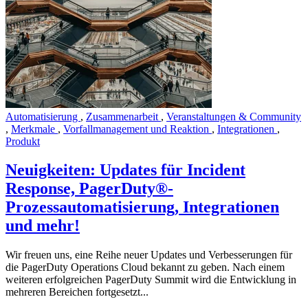
Automatisierung
,
Zusammenarbeit
,
Veranstaltungen & Community
,
Merkmale
,
Vorfallmanagement und Reaktion
,
Integrationen
,
Produkt
Neuigkeiten: Updates für Incident
Response, PagerDuty®-
Prozessautomatisierung, Integrationen
und mehr!
Wir freuen uns, eine Reihe neuer Updates und Verbesserungen für
die PagerDuty Operations Cloud bekannt zu geben. Nach einem
weiteren erfolgreichen PagerDuty Summit wird die Entwicklung in
mehreren Bereichen fortgesetzt...