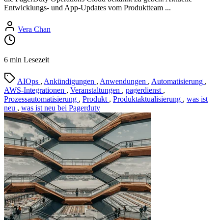
Entwicklungs- und App-Updates vom Produktteam ...
Vera Chan
6 min Lesezeit
AIOps
,
Ankündigungen
,
Anwendungen
,
Automatisierung
,
AWS-Integrationen
,
Veranstaltungen
,
pagerdienst
,
Prozessautomatisierung
,
Produkt
,
Produktaktualisierung
,
was ist
neu
,
was ist neu bei Pagerduty