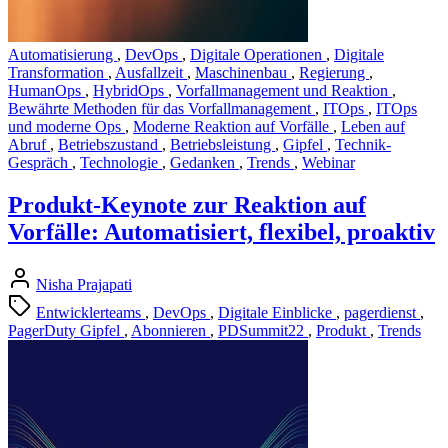
Automatisierung
,
DevOps
,
Digitale Operationen
,
Digitale
Transformation
,
Ausfallzeit
,
Maschinenbau
,
Regierung
,
HumanOps
,
HybridOps
,
Vorfallmanagement und Reaktion
,
Bewährte Methoden für das Vorfallmanagement
,
ITOps
,
ITOps
und moderne Ops
,
Moderne Reaktion auf Vorfälle
,
Leben auf
Abruf
,
Betriebszustand
,
Betriebsleistung
,
Gipfel
,
Technik-
Gespräch
,
Technologie
,
Gedanken
,
Trends
,
Webinar
Produkt-Keynote zur Reaktion auf
Vorfälle: Automatisiert, flexibel, proaktiv
Nisha Prajapati
Entwicklerteams
,
DevOps
,
Digitale Einblicke
,
pagerdienst
,
PagerDuty Gipfel
,
Abonnieren
,
PDSummit22
,
Produkt
,
Trends