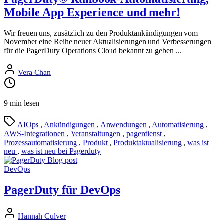
Mobile App Experience und mehr!
Wir freuen uns, zusätzlich zu den Produktankündigungen vom
November eine Reihe neuer Aktualisierungen und Verbesserungen
für die PagerDuty Operations Cloud bekannt zu geben ...
Vera Chan
9 min lesen
AIOps
,
Ankündigungen
,
Anwendungen
,
Automatisierung
,
AWS-Integrationen
,
Veranstaltungen
,
pagerdienst
,
Prozessautomatisierung
,
Produkt
,
Produktaktualisierung
,
was ist
neu
,
was ist neu bei Pagerduty
DevOps
PagerDuty für DevOps
Hannah Culver