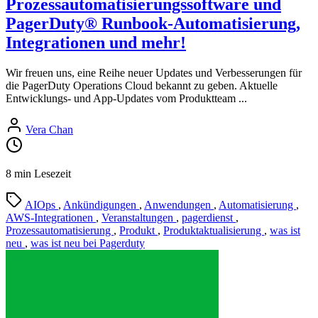
Prozessautomatisierungssoftware und
PagerDuty® Runbook-Automatisierung,
Integrationen und mehr!
Wir freuen uns, eine Reihe neuer Updates und Verbesserungen für
die PagerDuty Operations Cloud bekannt zu geben. Aktuelle
Entwicklungs- und App-Updates vom Produktteam ...
Vera Chan
8 min Lesezeit
AIOps
,
Ankündigungen
,
Anwendungen
,
Automatisierung
,
AWS-Integrationen
,
Veranstaltungen
,
pagerdienst
,
Prozessautomatisierung
,
Produkt
,
Produktaktualisierung
,
was ist
neu
,
was ist neu bei Pagerduty