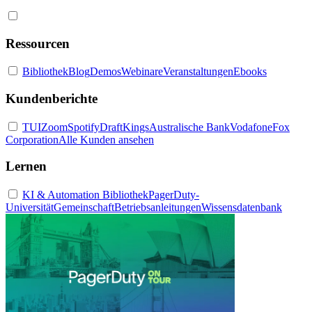
Ressourcen
Bibliothek
Blog
Demos
Webinare
Veranstaltungen
Ebooks
Kundenberichte
TUI
Zoom
Spotify
DraftKings
Australische Bank
Vodafone
Fox
Corporation
Alle Kunden ansehen
Lernen
KI & Automation Bibliothek
PagerDuty-
Universität
Gemeinschaft
Betriebsanleitungen
Wissensdatenbank