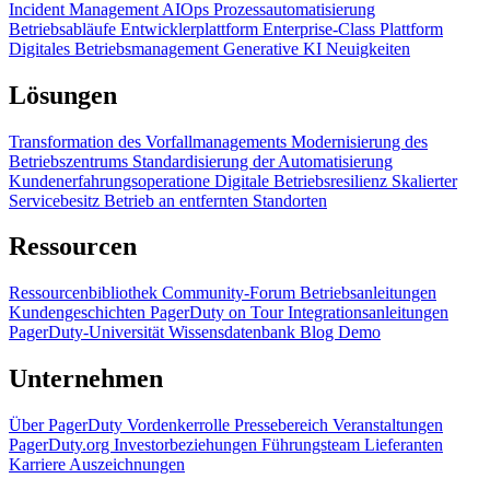
Incident Management
AIOps
Prozessautomatisierung
Betriebsabläufe
Entwicklerplattform
Enterprise-Class Plattform
Digitales Betriebsmanagement
Generative KI
Neuigkeiten
Lösungen
Transformation des Vorfallmanagements
Modernisierung des
Betriebszentrums
Standardisierung der Automatisierung
Kundenerfahrungsoperatione
Digitale Betriebsresilienz
Skalierter
Servicebesitz
Betrieb an entfernten Standorten
Ressourcen
Ressourcenbibliothek
Community-Forum
Betriebsanleitungen
Kundengeschichten
PagerDuty on Tour
Integrationsanleitungen
PagerDuty-Universität
Wissensdatenbank
Blog
Demo
Unternehmen
Über PagerDuty
Vordenkerrolle
Pressebereich
Veranstaltungen
PagerDuty.org
Investorbeziehungen
Führungsteam
Lieferanten
Karriere
Auszeichnungen