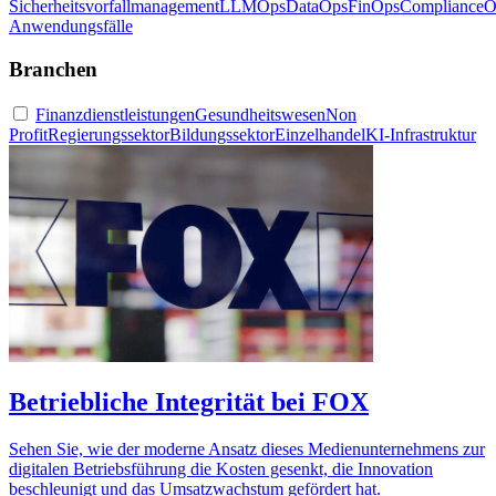
Sicherheitsvorfallmanagement
LLMOps
DataOps
FinOps
ComplianceO
Anwendungsfälle
Branchen
Finanzdienstleistungen
Gesundheitswesen
Non
Profit
Regierungssektor
Bildungssektor
Einzelhandel
KI-Infrastruktur
Betriebliche Integrität bei FOX
Sehen Sie, wie der moderne Ansatz dieses Medienunternehmens zur
digitalen Betriebsführung die Kosten gesenkt, die Innovation
beschleunigt und das Umsatzwachstum gefördert hat.