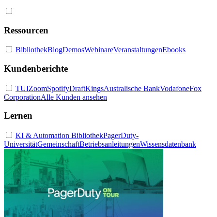
Ressourcen
Bibliothek
Blog
Demos
Webinare
Veranstaltungen
Ebooks
Kundenberichte
TUI
Zoom
Spotify
DraftKings
Australische Bank
Vodafone
Fox
Corporation
Alle Kunden ansehen
Lernen
KI & Automation Bibliothek
PagerDuty-
Universität
Gemeinschaft
Betriebsanleitungen
Wissensdatenbank