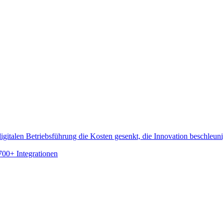
gitalen Betriebsführung die Kosten gesenkt, die Innovation beschleun
700+ Integrationen