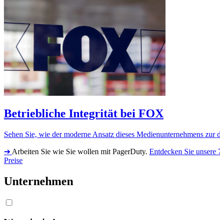
Betriebliche Integrität bei FOX
Sehen Sie, wie der moderne Ansatz dieses Medienunternehmens zur di
➔
Arbeiten Sie wie Sie wollen mit PagerDuty.
Entdecken Sie unsere 
Preise
Unternehmen