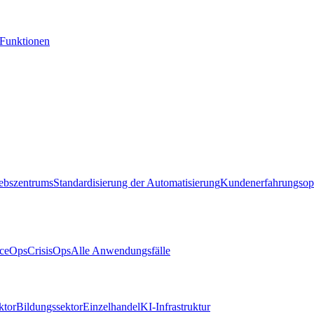
-Funktionen
iebszentrums
Standardisierung der Automatisierung
Kundenerfahrungsop
ceOps
CrisisOps
Alle Anwendungsfälle
ktor
Bildungssektor
Einzelhandel
KI-Infrastruktur