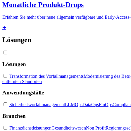
Monatliche Produkt-Drops
Erfahren Sie mehr über neue allgemein verfügbare und Early-Access
➔
Lösungen
Lösungen
Transformation des Vorfallmanagements
Modernisierung des Betr
entfernten Standorten
Anwendungsfälle
Sicherheitsvorfallmanagement
LLMOps
DataOps
FinOps
Complian
Branchen
Finanzdienstleistungen
Gesundheitswesen
Non Profit
Regierungsse