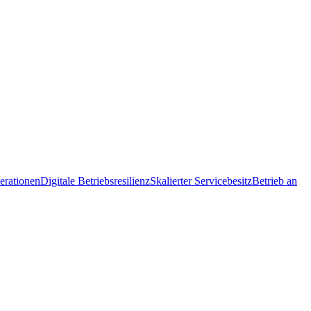
erationen
Digitale Betriebsresilienz
Skalierter Servicebesitz
Betrieb an