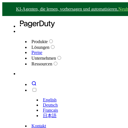
KI-Agenten, die lernen, vorhersagen und automatisieren.
Neuh
Produkte
Lösungen
Preise
Unternehmen
Ressourcen
English
Deutsch
Français
日本語
Kontakt