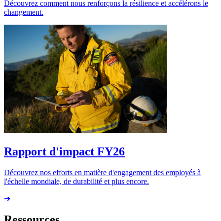
Découvrez comment nous renforçons la résilience et accélérons le
changement.
Rapport d'impact FY26
Découvrez nos efforts en matière d'engagement des employés à
l'échelle mondiale, de durabilité et plus encore.
➔
Ressources