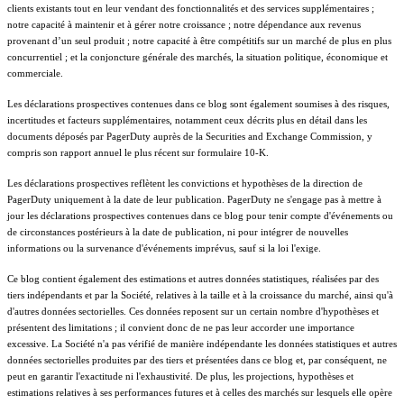
clients existants tout en leur vendant des fonctionnalités et des services supplémentaires ;
notre capacité à maintenir et à gérer notre croissance ; notre dépendance aux revenus
provenant d’un seul produit ; notre capacité à être compétitifs sur un marché de plus en plus
concurrentiel ; et la conjoncture générale des marchés, la situation politique, économique et
commerciale.
Les déclarations prospectives contenues dans ce blog sont également soumises à des risques,
incertitudes et facteurs supplémentaires, notamment ceux décrits plus en détail dans les
documents déposés par PagerDuty auprès de la Securities and Exchange Commission, y
compris son rapport annuel le plus récent sur formulaire 10-K.
Les déclarations prospectives reflètent les convictions et hypothèses de la direction de
PagerDuty uniquement à la date de leur publication. PagerDuty ne s'engage pas à mettre à
jour les déclarations prospectives contenues dans ce blog pour tenir compte d'événements ou
de circonstances postérieurs à la date de publication, ni pour intégrer de nouvelles
informations ou la survenance d'événements imprévus, sauf si la loi l'exige.
Ce blog contient également des estimations et autres données statistiques, réalisées par des
tiers indépendants et par la Société, relatives à la taille et à la croissance du marché, ainsi qu'à
d'autres données sectorielles. Ces données reposent sur un certain nombre d'hypothèses et
présentent des limitations ; il convient donc de ne pas leur accorder une importance
excessive. La Société n'a pas vérifié de manière indépendante les données statistiques et autres
données sectorielles produites par des tiers et présentées dans ce blog et, par conséquent, ne
peut en garantir l'exactitude ni l'exhaustivité. De plus, les projections, hypothèses et
estimations relatives à ses performances futures et à celles des marchés sur lesquels elle opère