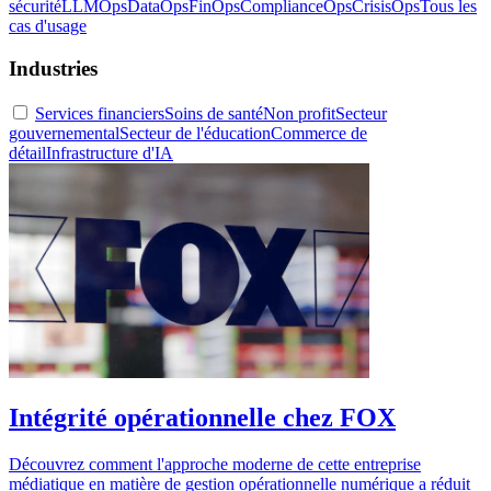
sécurité
LLMOps
DataOps
FinOps
ComplianceOps
CrisisOps
Tous les
cas d'usage
Industries
Services financiers
Soins de santé
Non profit
Secteur
gouvernemental
Secteur de l'éducation
Commerce de
détail
Infrastructure d'IA
Intégrité opérationnelle chez FOX
Découvrez comment l'approche moderne de cette entreprise
médiatique en matière de gestion opérationnelle numérique a réduit