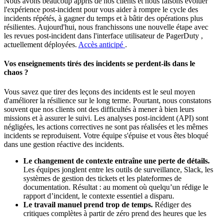
Nous avons beaucoup appris de nos clients et nous faisons évoluer
l'expérience post-incident pour vous aider à rompre le cycle des
incidents répétés, à gagner du temps et à bâtir des opérations plus
résilientes. Aujourd'hui, nous franchissons une nouvelle étape avec
les revues post-incident dans l'interface utilisateur de PagerDuty ,
actuellement déployées.
Accès anticipé
.
Vos enseignements tirés des incidents se perdent-ils dans le
chaos ?
Vous savez que tirer des leçons des incidents est le seul moyen
d'améliorer la résilience sur le long terme. Pourtant, nous constatons
souvent que nos clients ont des difficultés à mener à bien leurs
missions et à assurer le suivi. Les analyses post-incident (API) sont
négligées, les actions correctives ne sont pas réalisées et les mêmes
incidents se reproduisent. Votre équipe s'épuise et vous êtes bloqué
dans une gestion réactive des incidents.
Le changement de contexte entraîne une perte de détails.
Les équipes jonglent entre les outils de surveillance, Slack, les
systèmes de gestion des tickets et les plateformes de
documentation. Résultat : au moment où quelqu’un rédige le
rapport d’incident, le contexte essentiel a disparu.
Le travail manuel prend trop de temps.
Rédiger des
critiques complètes à partir de zéro prend des heures que les