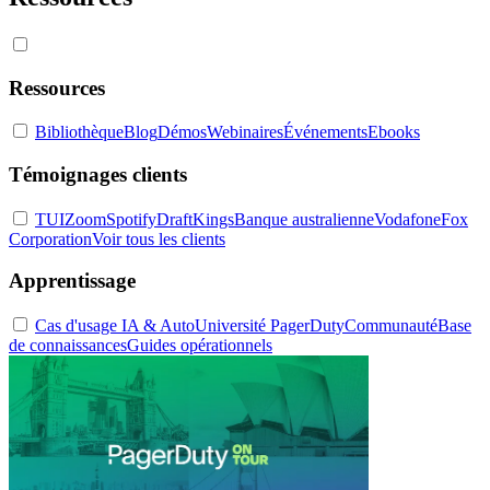
Ressources
Bibliothèque
Blog
Démos
Webinaires
Événements
Ebooks
Témoignages clients
TUI
Zoom
Spotify
DraftKings
Banque australienne
Vodafone
Fox
Corporation
Voir tous les clients
Apprentissage
Cas d'usage IA & Auto
Université PagerDuty
Communauté
Base
de connaissances
Guides opérationnels