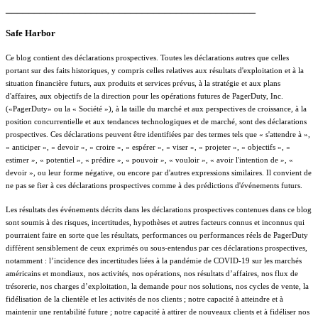
____________________________________________
Safe Harbor
Ce blog contient des déclarations prospectives. Toutes les déclarations autres que celles
portant sur des faits historiques, y compris celles relatives aux résultats d'exploitation et à la
situation financière futurs, aux produits et services prévus, à la stratégie et aux plans
d'affaires, aux objectifs de la direction pour les opérations futures de PagerDuty, Inc.
(«PagerDuty» ou la « Société »), à la taille du marché et aux perspectives de croissance, à la
position concurrentielle et aux tendances technologiques et de marché, sont des déclarations
prospectives. Ces déclarations peuvent être identifiées par des termes tels que « s'attendre à »,
« anticiper », « devoir », « croire », « espérer », « viser », « projeter », « objectifs », «
estimer », « potentiel », « prédire », « pouvoir », « vouloir », « avoir l'intention de », «
devoir », ou leur forme négative, ou encore par d'autres expressions similaires. Il convient de
ne pas se fier à ces déclarations prospectives comme à des prédictions d'événements futurs.
Les résultats des événements décrits dans les déclarations prospectives contenues dans ce blog
sont soumis à des risques, incertitudes, hypothèses et autres facteurs connus et inconnus qui
pourraient faire en sorte que les résultats, performances ou performances réels de PagerDuty
diffèrent sensiblement de ceux exprimés ou sous-entendus par ces déclarations prospectives,
notamment : l’incidence des incertitudes liées à la pandémie de COVID-19 sur les marchés
américains et mondiaux, nos activités, nos opérations, nos résultats d’affaires, nos flux de
trésorerie, nos charges d’exploitation, la demande pour nos solutions, nos cycles de vente, la
fidélisation de la clientèle et les activités de nos clients ; notre capacité à atteindre et à
maintenir une rentabilité future ; notre capacité à attirer de nouveaux clients et à fidéliser nos