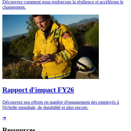
Découvrez comment nous renforçons la résilience et accélérons le
changement.
Rapport d'impact FY26
Découvrez nos efforts en matière d'engagement des employés à
l'échelle mondiale, de durabilité et plus encore.
➔
Ressources