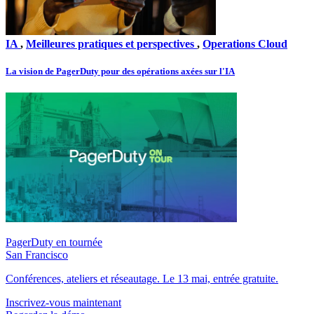
IA
,
Meilleures pratiques et perspectives
,
Operations Cloud
La vision de PagerDuty pour des opérations axées sur l'IA
PagerDuty en tournée
San Francisco
Conférences, ateliers et réseautage. Le 13 mai, entrée gratuite.
Inscrivez-vous maintenant