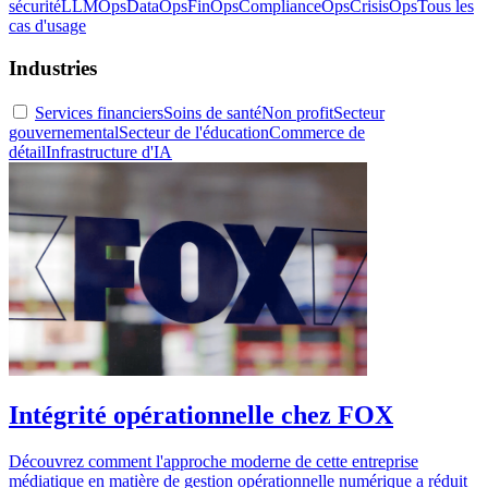
sécurité
LLMOps
DataOps
FinOps
ComplianceOps
CrisisOps
Tous les
cas d'usage
Industries
Services financiers
Soins de santé
Non profit
Secteur
gouvernemental
Secteur de l'éducation
Commerce de
détail
Infrastructure d'IA
Intégrité opérationnelle chez FOX
Découvrez comment l'approche moderne de cette entreprise
médiatique en matière de gestion opérationnelle numérique a réduit