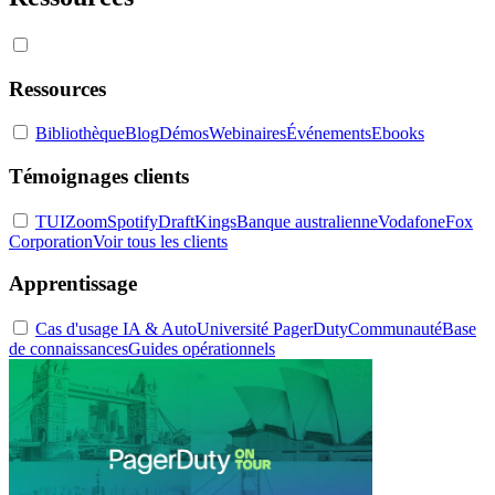
Ressources
Bibliothèque
Blog
Démos
Webinaires
Événements
Ebooks
Témoignages clients
TUI
Zoom
Spotify
DraftKings
Banque australienne
Vodafone
Fox
Corporation
Voir tous les clients
Apprentissage
Cas d'usage IA & Auto
Université PagerDuty
Communauté
Base
de connaissances
Guides opérationnels