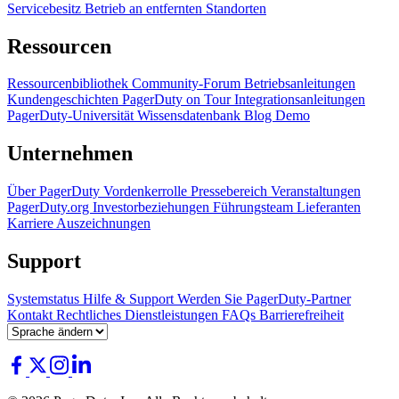
Servicebesitz
Betrieb an entfernten Standorten
Ressourcen
Ressourcenbibliothek
Community-Forum
Betriebsanleitungen
Kundengeschichten
PagerDuty on Tour
Integrationsanleitungen
PagerDuty-Universität
Wissensdatenbank
Blog
Demo
Unternehmen
Über PagerDuty
Vordenkerrolle
Pressebereich
Veranstaltungen
PagerDuty.org
Investorbeziehungen
Führungsteam
Lieferanten
Karriere
Auszeichnungen
Support
Systemstatus
Hilfe & Support
Werden Sie PagerDuty-Partner
Kontakt
Rechtliches
Dienstleistungen
FAQs
Barrierefreiheit