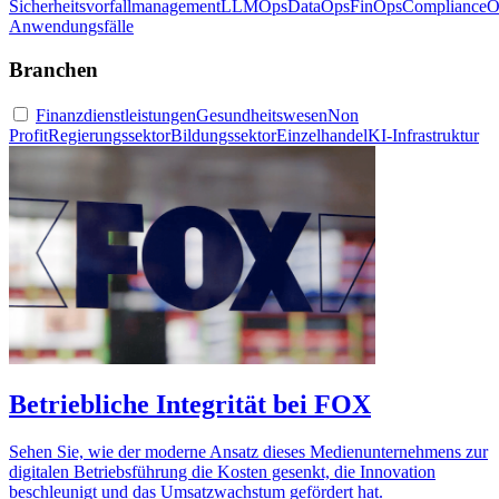
Sicherheitsvorfallmanagement
LLMOps
DataOps
FinOps
ComplianceO
Anwendungsfälle
Branchen
Finanzdienstleistungen
Gesundheitswesen
Non
Profit
Regierungssektor
Bildungssektor
Einzelhandel
KI-Infrastruktur
Betriebliche Integrität bei FOX
Sehen Sie, wie der moderne Ansatz dieses Medienunternehmens zur
digitalen Betriebsführung die Kosten gesenkt, die Innovation
beschleunigt und das Umsatzwachstum gefördert hat.