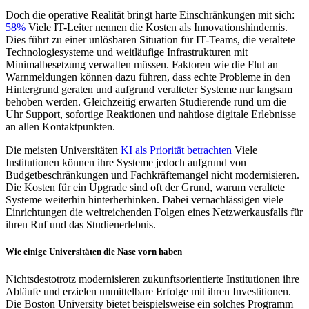
Doch die operative Realität bringt harte Einschränkungen mit sich:
58%
Viele IT-Leiter nennen die Kosten als Innovationshindernis.
Dies führt zu einer unlösbaren Situation für IT-Teams, die veraltete
Technologiesysteme und weitläufige Infrastrukturen mit
Minimalbesetzung verwalten müssen. Faktoren wie die Flut an
Warnmeldungen können dazu führen, dass echte Probleme in den
Hintergrund geraten und aufgrund veralteter Systeme nur langsam
behoben werden. Gleichzeitig erwarten Studierende rund um die
Uhr Support, sofortige Reaktionen und nahtlose digitale Erlebnisse
an allen Kontaktpunkten.
Die meisten Universitäten
KI als Priorität betrachten
Viele
Institutionen können ihre Systeme jedoch aufgrund von
Budgetbeschränkungen und Fachkräftemangel nicht modernisieren.
Die Kosten für ein Upgrade sind oft der Grund, warum veraltete
Systeme weiterhin hinterherhinken. Dabei vernachlässigen viele
Einrichtungen die weitreichenden Folgen eines Netzwerkausfalls für
ihren Ruf und das Studienerlebnis.
Wie einige Universitäten die Nase vorn haben
Nichtsdestotrotz modernisieren zukunftsorientierte Institutionen ihre
Abläufe und erzielen unmittelbare Erfolge mit ihren Investitionen.
Die Boston University bietet beispielsweise ein solches Programm