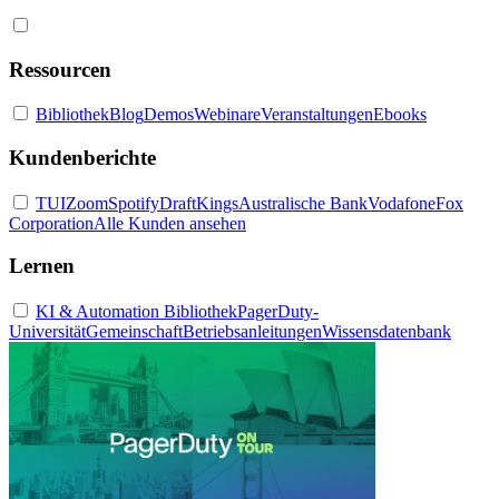
Ressourcen
Bibliothek
Blog
Demos
Webinare
Veranstaltungen
Ebooks
Kundenberichte
TUI
Zoom
Spotify
DraftKings
Australische Bank
Vodafone
Fox
Corporation
Alle Kunden ansehen
Lernen
KI & Automation Bibliothek
PagerDuty-
Universität
Gemeinschaft
Betriebsanleitungen
Wissensdatenbank