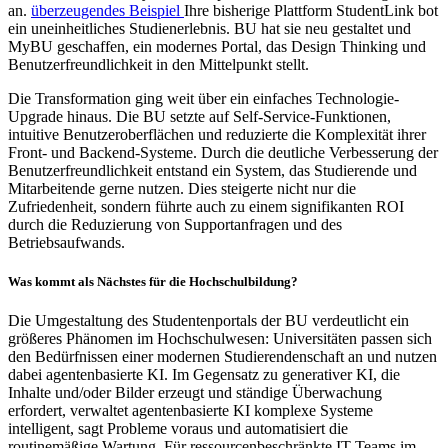
an.
überzeugendes Beispiel
Ihre bisherige Plattform StudentLink bot
ein uneinheitliches Studienerlebnis. BU hat sie neu gestaltet und
MyBU geschaffen, ein modernes Portal, das Design Thinking und
Benutzerfreundlichkeit in den Mittelpunkt stellt.
Die Transformation ging weit über ein einfaches Technologie-
Upgrade hinaus. Die BU setzte auf Self-Service-Funktionen,
intuitive Benutzeroberflächen und reduzierte die Komplexität ihrer
Front- und Backend-Systeme. Durch die deutliche Verbesserung der
Benutzerfreundlichkeit entstand ein System, das Studierende und
Mitarbeitende gerne nutzen. Dies steigerte nicht nur die
Zufriedenheit, sondern führte auch zu einem signifikanten ROI
durch die Reduzierung von Supportanfragen und des
Betriebsaufwands.
Was kommt als Nächstes für die Hochschulbildung?
Die Umgestaltung des Studentenportals der BU verdeutlicht ein
größeres Phänomen im Hochschulwesen: Universitäten passen sich
den Bedürfnissen einer modernen Studierendenschaft an und nutzen
dabei agentenbasierte KI. Im Gegensatz zu generativer KI, die
Inhalte und/oder Bilder erzeugt und ständige Überwachung
erfordert, verwaltet agentenbasierte KI komplexe Systeme
intelligent, sagt Probleme voraus und automatisiert die
routinemäßige Wartung. Für ressourcenbeschränkte IT-Teams im