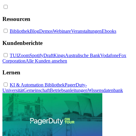
Ressourcen
Bibliothek
Blog
Demos
Webinare
Veranstaltungen
Ebooks
Kundenberichte
TUI
Zoom
Spotify
DraftKings
Australische Bank
Vodafone
Fox
Corporation
Alle Kunden ansehen
Lernen
KI & Automation Bibliothek
PagerDuty-
Universität
Gemeinschaft
Betriebsanleitungen
Wissensdatenbank