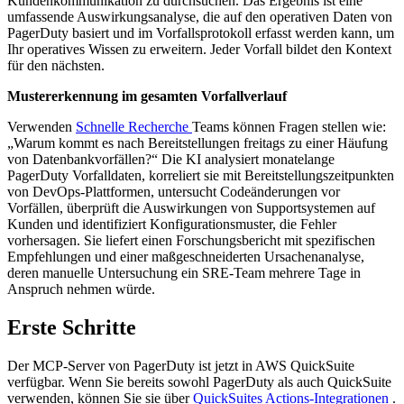
Kundenkommunikation zu durchsuchen. Das Ergebnis ist eine
umfassende Auswirkungsanalyse, die auf den operativen Daten von
PagerDuty basiert und im Vorfallsprotokoll erfasst werden kann, um
Ihr operatives Wissen zu erweitern. Jeder Vorfall bildet den Kontext
für den nächsten.
Mustererkennung im gesamten Vorfallverlauf
Verwenden
Schnelle Recherche
Teams können Fragen stellen wie:
„Warum kommt es nach Bereitstellungen freitags zu einer Häufung
von Datenbankvorfällen?“ Die KI analysiert monatelange
PagerDuty Vorfalldaten, korreliert sie mit Bereitstellungszeitpunkten
von DevOps-Plattformen, untersucht Codeänderungen vor
Vorfällen, überprüft die Auswirkungen von Supportsystemen auf
Kunden und identifiziert Konfigurationsmuster, die Fehler
vorhersagen. Sie liefert einen Forschungsbericht mit spezifischen
Empfehlungen und einer maßgeschneiderten Ursachenanalyse,
deren manuelle Untersuchung ein SRE-Team mehrere Tage in
Anspruch nehmen würde.
Erste Schritte
Der MCP-Server von PagerDuty ist jetzt in AWS QuickSuite
verfügbar. Wenn Sie bereits sowohl PagerDuty als auch QuickSuite
verwenden, können Sie sie über
QuickSuites Actions-Integrationen
.