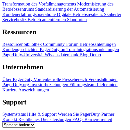
Transformation des Vorfallmanagements
Modernisierung des
Betriebszentrums
Standardisierung der Automatisierung
Kundenerfahrungsoperatione
Digitale Betriebsresilienz
Skalierter
Servicebesitz
Betrieb an entfernten Standorten
Ressourcen
Ressourcenbibliothek
Community-Forum
Betriebsanleitungen
Kundengeschichten
PagerDuty on Tour
Integrationsanleitungen
PagerDuty-Universität
Wissensdatenbank
Blog
Demo
Unternehmen
Über PagerDuty
Vordenkerrolle
Pressebereich
Veranstaltungen
PagerDuty.org
Investorbeziehungen
Führungsteam
Lieferanten
Karriere
Auszeichnungen
Support
Systemstatus
Hilfe & Support
Werden Sie PagerDuty-Partner
Kontakt
Rechtliches
Dienstleistungen
FAQs
Barrierefreiheit