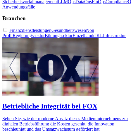
Sicherheitsvorfallmanagement
LLMOps
DataOps
FinOps
ComplianceO
Anwendungsfälle
Branchen
Finanzdienstleistungen
Gesundheitswesen
Non
Profit
Regierungssektor
Bildungssektor
Einzelhandel
KI-Infrastruktur
Betriebliche Integrität bei FOX
Sehen Sie, wie der moderne Ansatz dieses Medienunternehmens zur
digitalen Betriebsführung die Kosten gesenkt, die Innovation
beschleunigt und das Umsatzwachstum gefördert hat.