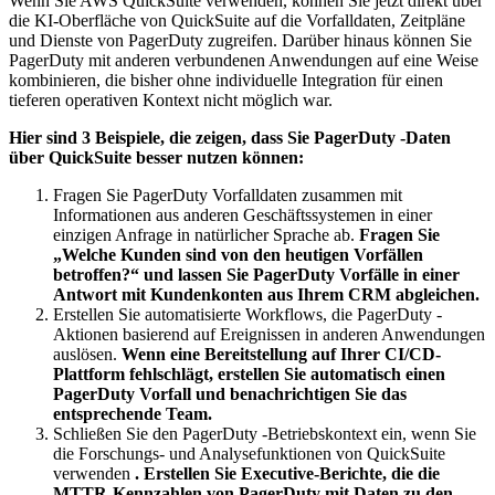
Wenn Sie AWS QuickSuite verwenden, können Sie jetzt direkt über
die KI-Oberfläche von QuickSuite auf die Vorfalldaten, Zeitpläne
und Dienste von PagerDuty zugreifen. Darüber hinaus können Sie
PagerDuty mit anderen verbundenen Anwendungen auf eine Weise
kombinieren, die bisher ohne individuelle Integration für einen
tieferen operativen Kontext nicht möglich war.
Hier sind 3 Beispiele, die zeigen, dass Sie PagerDuty -Daten
über QuickSuite besser nutzen können:
Fragen Sie PagerDuty Vorfalldaten zusammen mit
Informationen aus anderen Geschäftssystemen in einer
einzigen Anfrage in natürlicher Sprache ab.
Fragen Sie
„Welche Kunden sind von den heutigen Vorfällen
betroffen?“ und lassen Sie PagerDuty Vorfälle in einer
Antwort mit Kundenkonten aus Ihrem CRM abgleichen.
Erstellen Sie automatisierte Workflows, die PagerDuty -
Aktionen basierend auf Ereignissen in anderen Anwendungen
auslösen.
Wenn eine Bereitstellung auf Ihrer CI/CD-
Plattform fehlschlägt, erstellen Sie automatisch einen
PagerDuty Vorfall und benachrichtigen Sie das
entsprechende Team.
Schließen Sie den PagerDuty -Betriebskontext ein, wenn Sie
die Forschungs- und Analysefunktionen von QuickSuite
verwenden
. Erstellen Sie Executive-Berichte, die die
MTTR-Kennzahlen von PagerDuty mit Daten zu den