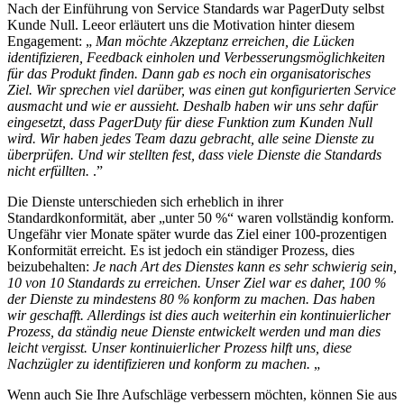
Nach der Einführung von Service Standards war PagerDuty selbst
Kunde Null. Leeor erläutert uns die Motivation hinter diesem
Engagement: „
Man möchte Akzeptanz erreichen, die Lücken
identifizieren, Feedback einholen und Verbesserungsmöglichkeiten
für das Produkt finden. Dann gab es noch ein organisatorisches
Ziel. Wir sprechen viel darüber, was einen gut konfigurierten Service
ausmacht und wie er aussieht. Deshalb haben wir uns sehr dafür
eingesetzt, dass PagerDuty für diese Funktion zum Kunden Null
wird. Wir haben jedes Team dazu gebracht, alle seine Dienste zu
überprüfen. Und wir stellten fest, dass viele Dienste die Standards
nicht erfüllten.
.”
Die Dienste unterschieden sich erheblich in ihrer
Standardkonformität, aber „unter 50 %“ waren vollständig konform.
Ungefähr vier Monate später wurde das Ziel einer 100-prozentigen
Konformität erreicht. Es ist jedoch ein ständiger Prozess, dies
beizubehalten:
Je nach Art des Dienstes kann es sehr schwierig sein,
10 von 10 Standards zu erreichen. Unser Ziel war es daher, 100 %
der Dienste zu mindestens 80 % konform zu machen. Das haben
wir geschafft. Allerdings ist dies auch weiterhin ein kontinuierlicher
Prozess, da ständig neue Dienste entwickelt werden und man dies
leicht vergisst. Unser kontinuierlicher Prozess hilft uns, diese
Nachzügler zu identifizieren und konform zu machen.
„
Wenn auch Sie Ihre Aufschläge verbessern möchten, können Sie aus