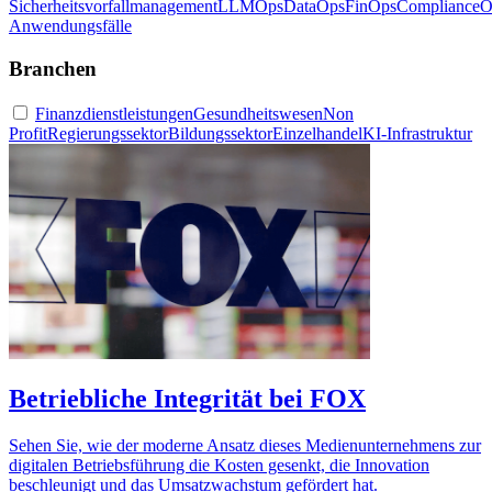
Sicherheitsvorfallmanagement
LLMOps
DataOps
FinOps
ComplianceO
Anwendungsfälle
Branchen
Finanzdienstleistungen
Gesundheitswesen
Non
Profit
Regierungssektor
Bildungssektor
Einzelhandel
KI-Infrastruktur
Betriebliche Integrität bei FOX
Sehen Sie, wie der moderne Ansatz dieses Medienunternehmens zur
digitalen Betriebsführung die Kosten gesenkt, die Innovation
beschleunigt und das Umsatzwachstum gefördert hat.