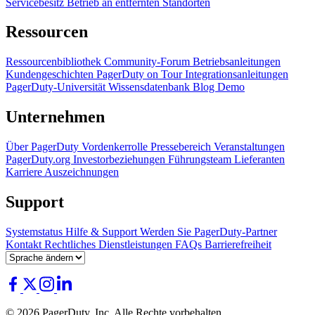
Servicebesitz
Betrieb an entfernten Standorten
Ressourcen
Ressourcenbibliothek
Community-Forum
Betriebsanleitungen
Kundengeschichten
PagerDuty on Tour
Integrationsanleitungen
PagerDuty-Universität
Wissensdatenbank
Blog
Demo
Unternehmen
Über PagerDuty
Vordenkerrolle
Pressebereich
Veranstaltungen
PagerDuty.org
Investorbeziehungen
Führungsteam
Lieferanten
Karriere
Auszeichnungen
Support
Systemstatus
Hilfe & Support
Werden Sie PagerDuty-Partner
Kontakt
Rechtliches
Dienstleistungen
FAQs
Barrierefreiheit
© 2026 PagerDuty, Inc. Alle Rechte vorbehalten.