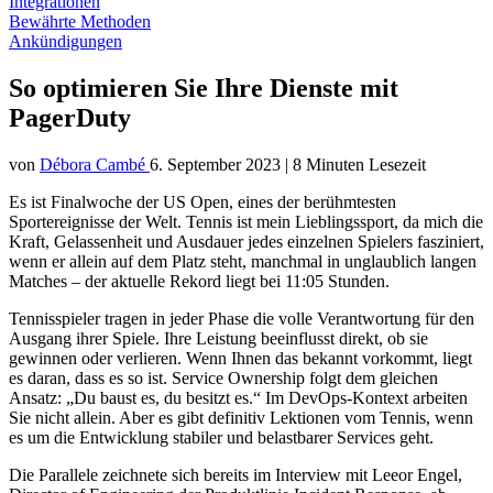
Integrationen
Bewährte Methoden
Ankündigungen
So optimieren Sie Ihre Dienste mit
PagerDuty
von
Débora Cambé
6. September 2023
|
8 Minuten Lesezeit
Es ist Finalwoche der US Open, eines der berühmtesten
Sportereignisse der Welt. Tennis ist mein Lieblingssport, da mich die
Kraft, Gelassenheit und Ausdauer jedes einzelnen Spielers fasziniert,
wenn er allein auf dem Platz steht, manchmal in unglaublich langen
Matches – der aktuelle Rekord liegt bei 11:05 Stunden.
Tennisspieler tragen in jeder Phase die volle Verantwortung für den
Ausgang ihrer Spiele. Ihre Leistung beeinflusst direkt, ob sie
gewinnen oder verlieren. Wenn Ihnen das bekannt vorkommt, liegt
es daran, dass es so ist. Service Ownership folgt dem gleichen
Ansatz: „Du baust es, du besitzt es.“ Im DevOps-Kontext arbeiten
Sie nicht allein. Aber es gibt definitiv Lektionen vom Tennis, wenn
es um die Entwicklung stabiler und belastbarer Services geht.
Die Parallele zeichnete sich bereits im Interview mit Leeor Engel,