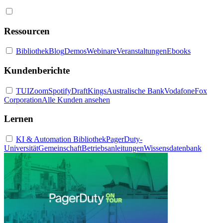
Ressourcen
Bibliothek
Blog
Demos
Webinare
Veranstaltungen
Ebooks
Kundenberichte
TUI
Zoom
Spotify
DraftKings
Australische Bank
Vodafone
Fox
Corporation
Alle Kunden ansehen
Lernen
KI & Automation Bibliothek
PagerDuty-
Universität
Gemeinschaft
Betriebsanleitungen
Wissensdatenbank