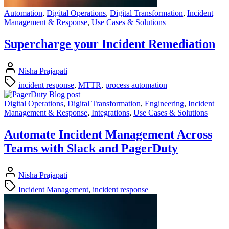
Automation
,
Digital Operations
,
Digital Transformation
,
Incident
Management & Response
,
Use Cases & Solutions
Supercharge your Incident Remediation
Nisha Prajapati
incident response
,
MTTR
,
process automation
Digital Operations
,
Digital Transformation
,
Engineering
,
Incident
Management & Response
,
Integrations
,
Use Cases & Solutions
Automate Incident Management Across
Teams with Slack and PagerDuty
Nisha Prajapati
Incident Management
,
incident response