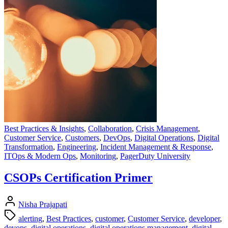
Best Practices & Insights
,
Collaboration
,
Crisis Management
,
Customer Service
,
Customers
,
DevOps
,
Digital Operations
,
Digital
Transformation
,
Engineering
,
Incident Management & Response
,
ITOps & Modern Ops
,
Monitoring
,
PagerDuty University
CSOPs Certification Primer
Nisha Prajapati
alerting
,
Best Practices
,
customer
,
Customer Service
,
developer
,
devops
,
digital operations
,
digital operations management
,
digital