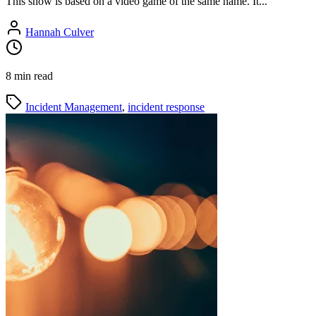
This show is based on a video game of the same name. It...
Hannah Culver
8 min read
Incident Management
,
incident response