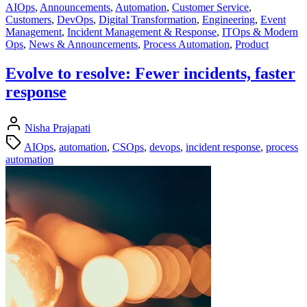
AIOps
,
Announcements
,
Automation
,
Customer Service
,
Customers
,
DevOps
,
Digital Transformation
,
Engineering
,
Event
Management
,
Incident Management & Response
,
ITOps & Modern
Ops
,
News & Announcements
,
Process Automation
,
Product
Evolve to resolve: Fewer incidents, faster
response
Nisha Prajapati
AIOps
,
automation
,
CSOps
,
devops
,
incident response
,
process
automation