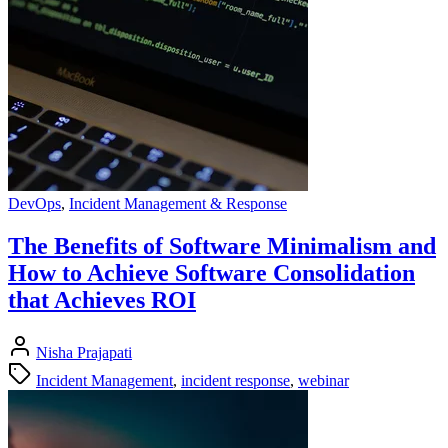
DevOps
,
Incident Management & Response
The Benefits of Software Minimalism and
How to Achieve Software Consolidation
that Achieves ROI
Nisha Prajapati
Incident Management
,
incident response
,
webinar