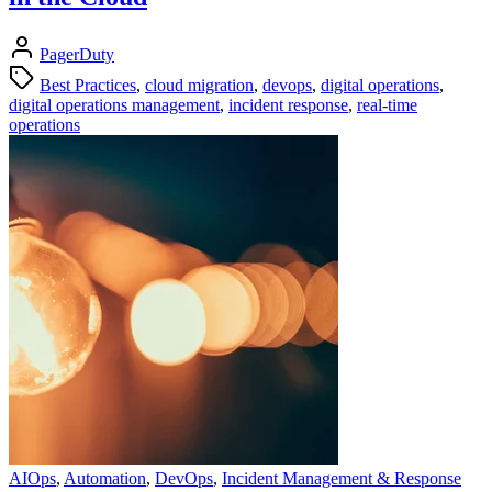
PagerDuty
Best Practices
,
cloud migration
,
devops
,
digital operations
,
digital operations management
,
incident response
,
real-time
operations
AIOps
,
Automation
,
DevOps
,
Incident Management & Response