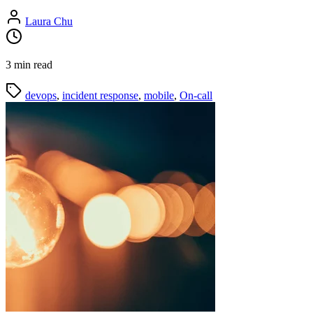
Laura Chu
3 min read
devops
,
incident response
,
mobile
,
On-call