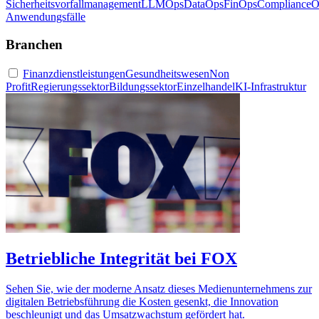
Sicherheitsvorfallmanagement
LLMOps
DataOps
FinOps
ComplianceO
Anwendungsfälle
Branchen
Finanzdienstleistungen
Gesundheitswesen
Non
Profit
Regierungssektor
Bildungssektor
Einzelhandel
KI-Infrastruktur
Betriebliche Integrität bei FOX
Sehen Sie, wie der moderne Ansatz dieses Medienunternehmens zur
digitalen Betriebsführung die Kosten gesenkt, die Innovation
beschleunigt und das Umsatzwachstum gefördert hat.