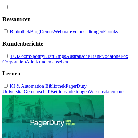
Ressourcen
Bibliothek
Blog
Demos
Webinare
Veranstaltungen
Ebooks
Kundenberichte
TUI
Zoom
Spotify
DraftKings
Australische Bank
Vodafone
Fox
Corporation
Alle Kunden ansehen
Lernen
KI & Automation Bibliothek
PagerDuty-
Universität
Gemeinschaft
Betriebsanleitungen
Wissensdatenbank