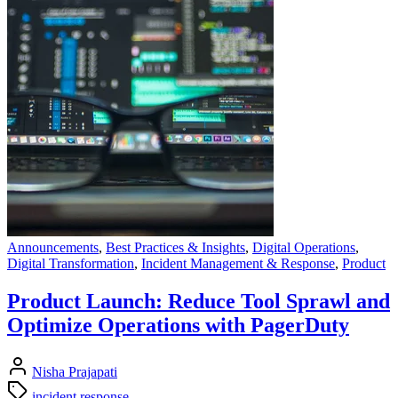
Announcements
,
Best Practices & Insights
,
Digital Operations
,
Digital Transformation
,
Incident Management & Response
,
Product
Product Launch: Reduce Tool Sprawl and
Optimize Operations with PagerDuty
Nisha Prajapati
incident response