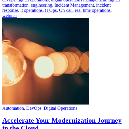
transformation
,
engineering
,
Incident Management
,
incident
response
,
it operations
,
ITOps
,
On-call
,
real-time operations
,
webinar
Automation
,
DevOps
,
Digital Operations
Accelerate Your Modernization Journey
in the Cloud