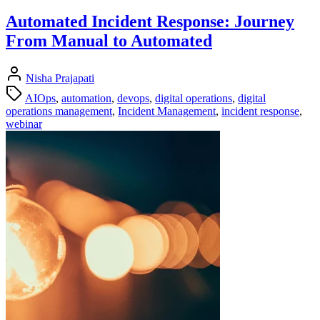
Automated Incident Response: Journey
From Manual to Automated
Nisha Prajapati
AIOps
,
automation
,
devops
,
digital operations
,
digital
operations management
,
Incident Management
,
incident response
,
webinar